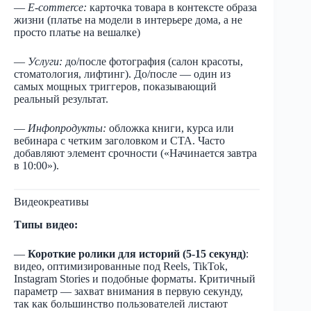
—
E-commerce:
карточка товара в контексте образа
жизни (платье на модели в интерьере дома, а не
просто платье на вешалке)
—
Услуги:
до/после фотография (салон красоты,
стоматология, лифтинг). До/после — один из
самых мощных триггеров, показывающий
реальный результат.
—
Инфопродукты:
обложка книги, курса или
вебинара с четким заголовком и CTA. Часто
добавляют элемент срочности («Начинается завтра
в 10:00»).
Видеокреативы
Типы видео:
—
Короткие ролики для историй (5-15 секунд)
:
видео, оптимизированные под Reels, TikTok,
Instagram Stories и подобные форматы. Критичный
параметр — захват внимания в первую секунду,
так как большинство пользователей листают