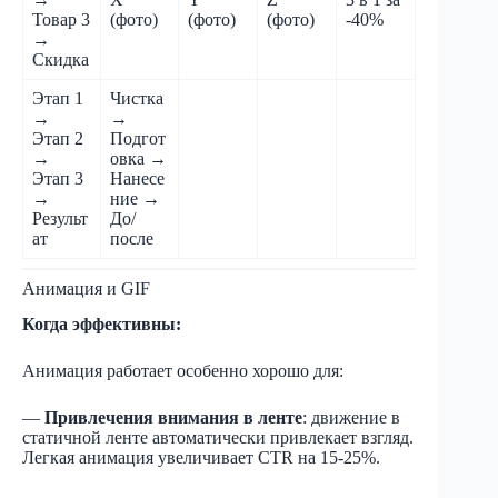
Товар 3
(фото)
(фото)
(фото)
-40%
→
Скидка
Этап 1
Чистка
→
→
Этап 2
Подгот
→
овка →
Этап 3
Нанесе
→
ние →
Результ
До/
ат
после
Анимация и GIF
Когда эффективны:
Анимация работает особенно хорошо для:
—
Привлечения внимания в ленте
: движение в
статичной ленте автоматически привлекает взгляд.
Легкая анимация увеличивает CTR на 15-25%.