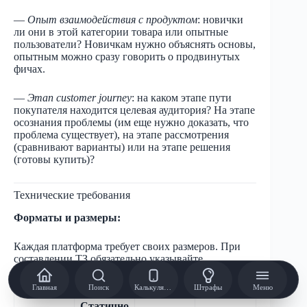
—
Опыт взаимодействия с продуктом
: новички
ли они в этой категории товара или опытные
пользователи? Новичкам нужно объяснять основы,
опытным можно сразу говорить о продвинутых
фичах.
—
Этап customer journey
: на каком этапе пути
покупателя находится целевая аудитория? На этапе
осознания проблемы (им еще нужно доказать, что
проблема существует), на этапе рассмотрения
(сравнивают варианты) или на этапе решения
(готовы купить)?
Технические требования
Форматы и размеры:
Каждая платформа требует своих размеров. При
составлении ТЗ обязательно указывайте
конкретные размеры:
Главная
Поиск
Калькулятор
Штрафы
Меню
Статично