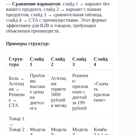
—
Сравнение вариантов
: слайд 1 → вариант без
вашего продукта, слайд 2 → вариант с вашим
продуктом, слайд 3 → сравнительная таблица,
слайд 4 → CTA с преимуществами. Этот формат
эффективен для B2B и товаров, требующих
объяснения преимуществ.
Примеры структур:
Струк
Слайд
Слайд
Слайд
Слайд
тура
1
2
3
4
Пробле
Решени
Боль →
Агитац
ма:
е:
Агитац
ия:
«Скача
высоки
прилож
ия →
теряете
ть
е цены
ение с
Решени
5000
прилож
на
диетой
е →
рублей
ение»
диетол
за 199
CTA
в месяц
ога
рублей
Товар 1
→
Товар 2
Модель
Модель
Модель
Комбо
→
X
Y
Z
3 в 1 за