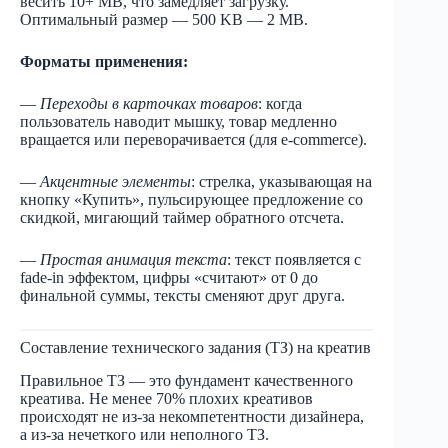
весить 10+ MB, что замедляет загрузку.
Оптимальный размер — 500 KB — 2 MB.
Форматы применения:
—
Переходы в карточках товаров
: когда
пользователь наводит мышку, товар медленно
вращается или переворачивается (для e-commerce).
—
Акцентные элементы
: стрелка, указывающая на
кнопку «Купить», пульсирующее предложение со
скидкой, мигающий таймер обратного отсчета.
—
Простая анимация текста
: текст появляется с
fade-in эффектом, цифры «считают» от 0 до
финальной суммы, тексты сменяют друг друга.
Составление технического задания (ТЗ) на креатив
Правильное ТЗ — это фундамент качественного
креатива. Не менее 70% плохих креативов
происходят не из-за некомпетентности дизайнера,
а из-за нечеткого или неполного ТЗ.