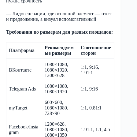
нужна срочность
— Лидогенерации, где основной элемент — текст
и предложение, а визуал вспомогательный
Требования по размерам для разных площадок:
Рекомендуем
Соотношение
Платформа
ые размеры
сторон
1080×1080,
1:1, 9:16,
ВКонтакте
1080×1920,
1.91:1
1200×628
1080×1080,
Telegram Ads
1:1, 9:16
1080×1920
600×600,
myTarget
1080×1080,
1:1, 0.81:1
728×90
1200×628,
Facebook/Insta
1080×1080,
1.91:1, 1:1, 4:5
gram
1080×1350