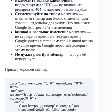
Включайте только каноничные,
индексируемые URL
— не включайте
редиректы, 404-и, параметрические дубли
Сегментируйте по типам контента
—
отдельная sitemap для блога, отдельная для
товаров, отдельная для услуг. Это помогает
Google быстрее найти изменения
lastmod = реальное изменение контента
—
не серверное время, не текущее время.
Google учится паттернам: если lastmod всегда
текущее время, Google перестаёт доверять
этому полю
Не нужна priority в sitemap
— Google её
игнорирует
Пример хорошей sitemap:
xml
<?xml version="1.0" encoding="UTF-
8"?>

<urlset 
xmlns="http://www.sitemaps.org/schemas/
sitemap/0.9">

  <url>

    <loc>https://example.com/</loc>

    <lastmod>2025-01-15</lastmod>
