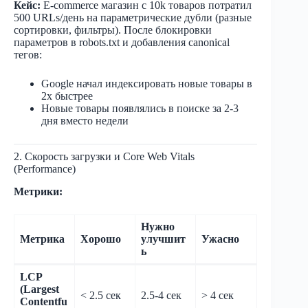
Кейс:
E-commerce магазин с 10k товаров потратил
500 URLs/день на параметрические дубли (разные
сортировки, фильтры). После блокировки
параметров в robots.txt и добавления canonical
тегов:
Google начал индексировать новые товары в
2x быстрее
Новые товары появлялись в поиске за 2-3
дня вместо недели
2. Скорость загрузки и Core Web Vitals
(Performance)
Метрики:
Нужно
Метрика
Хорошо
улучшит
Ужасно
ь
LCP
(Largest
< 2.5 сек
2.5-4 сек
> 4 сек
Contentfu