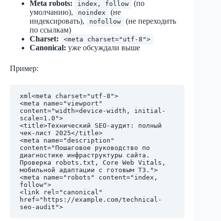
Meta robots:
(по
index, follow
умолчанию),
(не
noindex
индексировать),
(не переходить
nofollow
по ссылкам)
Charset:
<meta charset="utf-8">
Canonical:
уже обсуждали выше
Пример:
xml
<meta charset="utf-8">

<meta name="viewport" 
content="width=device-width, initial-
scale=1.0">

<title>Технический SEO-аудит: полный 
чек-лист 2025</title>

<meta name="description" 
content="Пошаговое руководство по 
диагностике инфраструктуры сайта. 
Проверка robots.txt, Core Web Vitals, 
мобильной адаптации с готовым ТЗ.">

<meta name="robots" content="index, 
follow">

<link rel="canonical" 
href="https://example.com/technical-