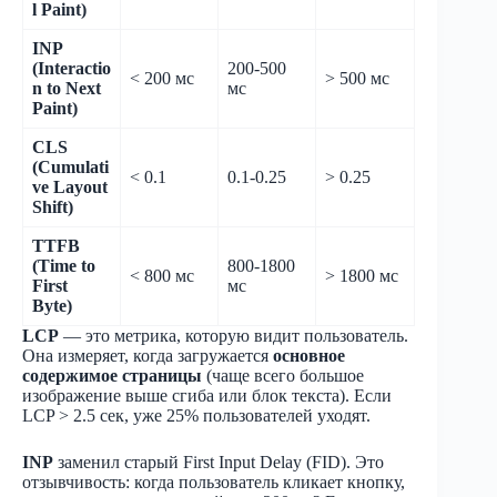
l Paint)
INP
(Interactio
200-500
< 200 мс
> 500 мс
n to Next
мс
Paint)
CLS
(Cumulati
< 0.1
0.1-0.25
> 0.25
ve Layout
Shift)
TTFB
(Time to
800-1800
< 800 мс
> 1800 мс
First
мс
Byte)
LCP
— это метрика, которую видит пользователь.
Она измеряет, когда загружается
основное
содержимое страницы
(чаще всего большое
изображение выше сгиба или блок текста). Если
LCP > 2.5 сек, уже 25% пользователей уходят.
INP
заменил старый First Input Delay (FID). Это
отзывчивость: когда пользователь кликает кнопку,