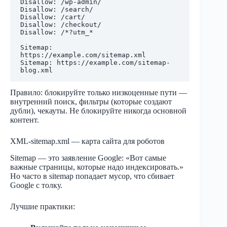
Disallow: /wp-admin/

Disallow: /search/

Disallow: /cart/

Disallow: /checkout/

Disallow: /*?utm_*

Sitemap: 
https://example.com/sitemap.xml

Sitemap: https://example.com/sitemap-
Правило: блокируйте только низкоценные пути —
внутренний поиск, фильтры (которые создают
дубли), чекауты. Не блокируйте никогда основной
контент.
XML-sitemap.xml — карта сайта для роботов
Sitemap — это заявление Google: «Вот самые
важные страницы, которые надо индексировать.»
Но часто в sitemap попадает мусор, что сбивает
Google с толку.
Лучшие практики: