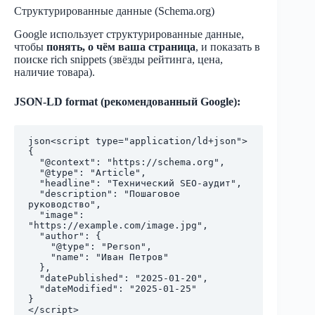
Структурированные данные (Schema.org)
Google использует структурированные данные,
чтобы
понять, о чём ваша страница
, и показать в
поиске rich snippets (звёзды рейтинга, цена,
наличие товара).
JSON-LD format (рекомендованный Google):
json
<script type="application/ld+json">

{

  "@context": "https://schema.org",

  "@type": "Article",

  "headline": "Технический SEO-аудит",

  "description": "Пошаговое 
руководство",

  "image": 
"https://example.com/image.jpg",

  "author": {

    "@type": "Person",

    "name": "Иван Петров"

  },

  "datePublished": "2025-01-20",

  "dateModified": "2025-01-25"

}
