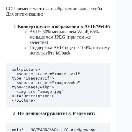
LCP элемент часто — изображение выше сгиба.
Для оптимизации:
Конвертируйте изображения в AVIF/WebP:
AVIF: 50% меньше чем WebP, 65%
меньше чем JPEG (при том же
качестве)
Поддержка AVIF еще не 100%, поэтому
используйте fallback:
xml
<picture>

  <source srcset="image.avif" 
type="image/avif">

  <source srcset="image.webp" 
type="image/webp">

  <img src="image.jpg" 
alt="Description">

НЕ ленивозагружайте LCP элемент:
xml
<!-- НЕПРАВИЛЬНО: LCP изображение 