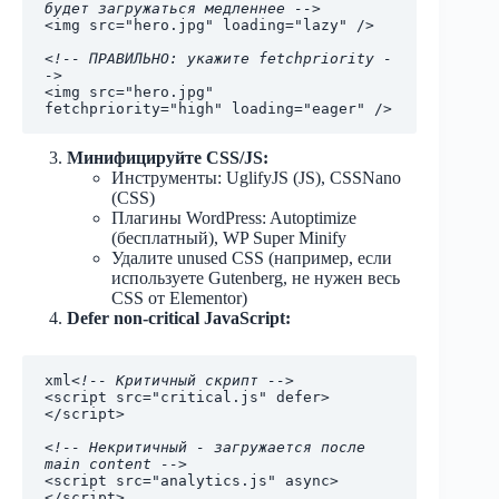
будет загружаться медленнее -->
<img src="hero.jpg" loading="lazy" />

<!-- ПРАВИЛЬНО: укажите fetchpriority -
->
<img src="hero.jpg" 
Минифицируйте CSS/JS:
Инструменты: UglifyJS (JS), CSSNano
(CSS)
Плагины WordPress: Autoptimize
(бесплатный), WP Super Minify
Удалите unused CSS (например, если
используете Gutenberg, не нужен весь
CSS от Elementor)
Defer non-critical JavaScript:
xml
<!-- Критичный скрипт -->
<script src="critical.js" defer>
</script>

<!-- Некритичный - загружается после 
main content -->
<script src="analytics.js" async>
</script>
