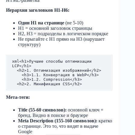
HTML-разметка
Иерархия заголовков H1-H6:
Один H1 на странице
(не 5-10)
H1 = основной заголовок страницы
H2, H3 = подразделы в логическом порядке
Не прыгайте с H1 прямо на H3 (нарушает
структуру)
xml
<h1>Лучшие способы оптимизации 
LCP</h1>

  <h2>1. Оптимизация изображений</h2>

    <h3>1.1. Конвертация в WebP</h3>

    <h3>1.2. Compression</h3>

Мета-теги:
Title (55-60 символов):
основной ключ +
бренд. Видно в поиске и браузере
Meta Description (155-160 символов):
кратко
о странице. Это то, что видят в выдаче
Google