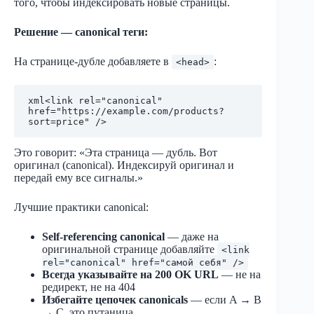
того, чтобы индексировать новые страницы.
Решение — canonical теги:
На странице-дубле добавляете в
:
<head>
xml
<link rel="canonical" 
href="https://example.com/products?
Это говорит: «Эта страница — дубль. Вот
оригинал (canonical). Индексируй оригинал и
передай ему все сигналы.»
Лучшие практики canonical:
Self-referencing canonical
— даже на
оригинальной странице добавляйте
<link
rel="canonical" href="самой себя" />
Всегда указывайте на 200 OK URL
— не на
редирект, не на 404
Избегайте цепочек canonicals
— если A → B
→ C, это путаница