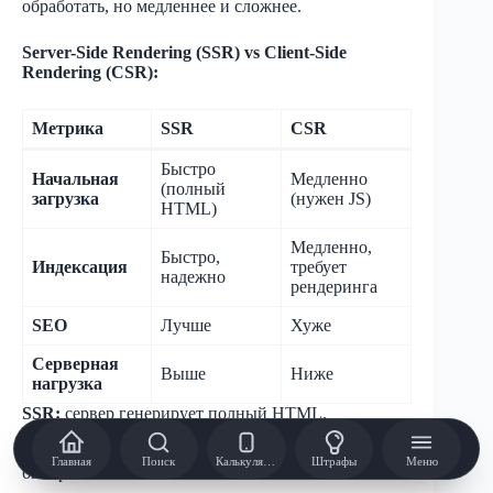
обработать, но медленнее и сложнее.
Server-Side Rendering (SSR) vs Client-Side
Rendering (CSR):
Метрика
SSR
CSR
Быстро
Начальная
Медленно
(полный
загрузка
(нужен JS)
HTML)
Медленно,
Быстро,
Индексация
требует
надежно
рендеринга
SEO
Лучше
Хуже
Серверная
Выше
Ниже
нагрузка
SSR:
сервер генерирует полный HTML,
отправляет браузеру готовую страницу. Google
получает полный HTML сразу, индексирует
Главная
Поиск
Калькулятор
Штрафы
Меню
быстро.