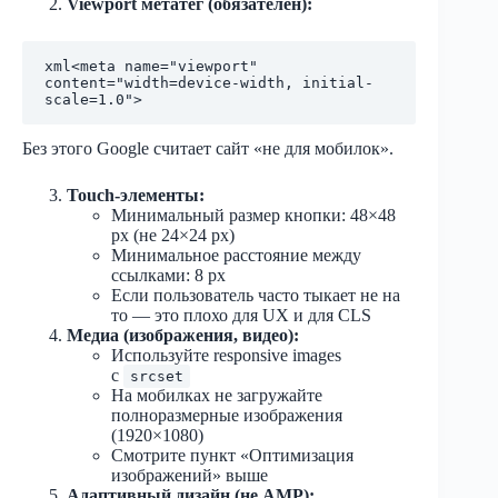
Viewport метатег (обязателен):
xml
<meta name="viewport" 
content="width=device-width, initial-
Без этого Google считает сайт «не для мобилок».
Touch-элементы:
Минимальный размер кнопки: 48×48
px (не 24×24 px)
Минимальное расстояние между
ссылками: 8 px
Если пользователь часто тыкает не на
то — это плохо для UX и для CLS
Медиа (изображения, видео):
Используйте responsive images
с
srcset
На мобилках не загружайте
полноразмерные изображения
(1920×1080)
Смотрите пункт «Оптимизация
изображений» выше
Адаптивный дизайн (не AMP):