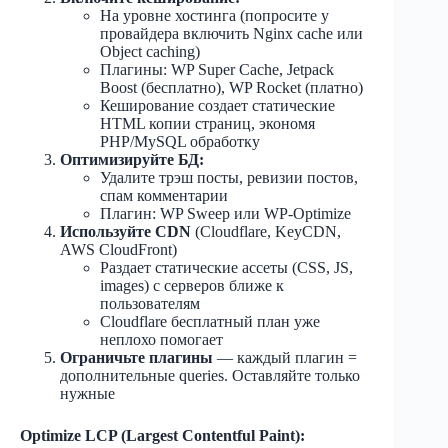
На уровне хостинга (попросите у
провайдера включить Nginx cache или
Object caching)
Плагины: WP Super Cache, Jetpack
Boost (бесплатно), WP Rocket (платно)
Кеширование создает статические
HTML копии страниц, экономя
PHP/MySQL обработку
Оптимизируйте БД:
Удалите трэш посты, ревизии постов,
спам комментарии
Плагин: WP Sweep или WP-Optimize
Используйте CDN
(Cloudflare, KeyCDN,
AWS CloudFront)
Раздает статические ассеты (CSS, JS,
images) с серверов ближе к
пользователям
Cloudflare бесплатный план уже
неплохо помогает
Ограничьте плагины
— каждый плагин =
дополнительные queries. Оставляйте только
нужные
Optimize LCP (Largest Contentful Paint):