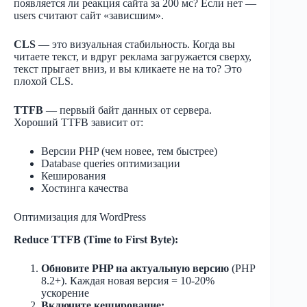
появляется ли реакция сайта за 200 мс? Если нет —
users считают сайт «зависшим».
CLS
— это визуальная стабильность. Когда вы
читаете текст, и вдруг реклама загружается сверху,
текст прыгает вниз, и вы кликаете не на то? Это
плохой CLS.
TTFB
— первый байт данных от сервера.
Хороший TTFB зависит от:
Версии PHP (чем новее, тем быстрее)
Database queries оптимизации
Кеширования
Хостинга качества
Оптимизация для WordPress
Reduce TTFB (Time to First Byte):
Обновите PHP на актуальную версию
(PHP
8.2+). Каждая новая версия = 10-20%
ускорение
Включите кеширование: