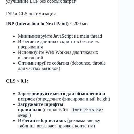
улучшение LCP без особых затрат.
INP и CLS оптимизация
INP (Interaction to Next Paint)
< 200 мс:
Минимизируйте JavaScript на main thread
Избегайте длинных скриптов без точек
прерывания
Используйте Web Workers для тяжелых
вычислений
Оптимизируйте события (debounce, throttle
для частых вызовов)
CLS < 0.1:
Зарезервируйте место для объявлений и
встроек
(определите фиксированный height)
Загружайте шрифты
правильно
(используйте
font-display:
)
swap
Избегайте top-вставок
(реклама вверху
таблицы вызывает прыжок контента)