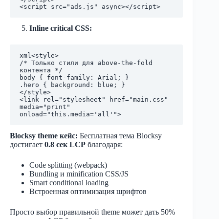
Inline critical CSS:
xml
<style>

/* Только стили для above-the-fold 
контента */

body { font-family: Arial; }

.hero { background: blue; }

</style>

<link rel="stylesheet" href="main.css" 
media="print" 
Blocksy theme кейс:
Бесплатная тема Blocksy
достигает
0.8 сек LCP
благодаря:
Code splitting (webpack)
Bundling и minification CSS/JS
Smart conditional loading
Встроенная оптимизация шрифтов
Просто выбор правильной theme может дать 50%