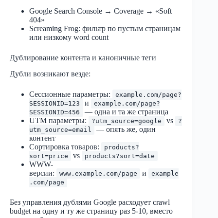
Google Search Console → Coverage → «Soft
404»
Screaming Frog: фильтр по пустым страницам
или низкому word count
Дублирование контента и каноничные теги
Дубли возникают везде:
Сессионные параметры:
example.com/page?
и
SESSIONID=123
example.com/page?
— одна и та же страница
SESSIONID=456
UTM параметры:
vs
?utm_source=google
?
— опять же, один
utm_source=email
контент
Сортировка товаров:
products?
vs
sort=price
products?sort=date
WWW-
версии:
и
www.example.com/page
example
.com/page
Без управления дублями Google расходует crawl
budget на одну и ту же страницу раз 5-10, вместо