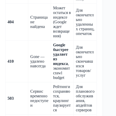
Может
Для
остаться в
окончател
Страница
индексе
ьно
404
не
(Google
удаленны
найдена
ждет
х страниц,
возвраще
опечаток
ния)
Google
Для
быстрее
окончател
удаляет
Gone —
ьно
из
410
удалено
скончавш
индекса
,
навсегда
ихся
экономит
товаров/
crawl
услуг
budget
Рейтинги
Для
Сервис
сохраняю
планового
временно
тся,
обслужив
503
недоступе
краулинг
ания,
н
паузирует
апдейтов
ся
серверов