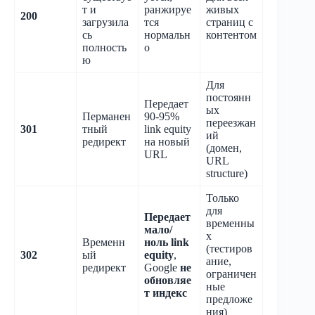
т и
ранжируе
живых
200
загрузила
тся
страниц с
сь
нормальн
контентом
полность
о
ю
Для
постоянн
Передает
ых
Перманен
90-95%
переезжан
301
тный
link equity
ий
редирект
на новый
(домен,
URL
URL
structure)
Только
для
Передает
временны
мало/
х
Временн
ноль link
(тестиров
302
ый
equity
,
ание,
редирект
Google
не
ограничен
обновляе
ные
т индекс
предложе
ния)