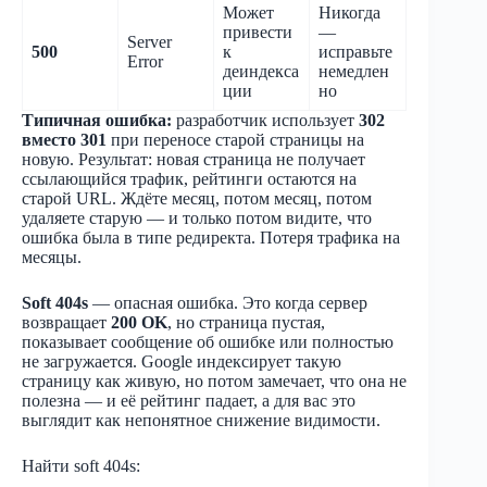
Может
Никогда
привести
—
Server
500
к
исправьте
Error
деиндекса
немедлен
ции
но
Типичная ошибка:
разработчик использует
302
вместо 301
при переносе старой страницы на
новую. Результат: новая страница не получает
ссылающийся трафик, рейтинги остаются на
старой URL. Ждёте месяц, потом месяц, потом
удаляете старую — и только потом видите, что
ошибка была в типе редиректа. Потеря трафика на
месяцы.
Soft 404s
— опасная ошибка. Это когда сервер
возвращает
200 OK
, но страница пустая,
показывает сообщение об ошибке или полностью
не загружается. Google индексирует такую
страницу как живую, но потом замечает, что она не
полезна — и её рейтинг падает, а для вас это
выглядит как непонятное снижение видимости.
Найти soft 404s: