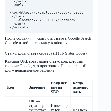
  </url>

  <url>

<loc>https://example.com/blog/article-
1</loc>

    <lastmod>2025-01-10</lastmod>

  </url>

После создания — сразу отправьте в Google Search
Console и добавьте ссылку в robots.txt.
Статус-коды ответа сервера (HTTP Status Codes)
Каждый URL возвращает статус-код, который
говорит Google, что произошло. Неправильный
код = неправильное решение.
Воздейст
Когда
Код
Значение
вие на
использо
SEO
вать
OK —
страница
Индексир
существуе
уется,
Для всех