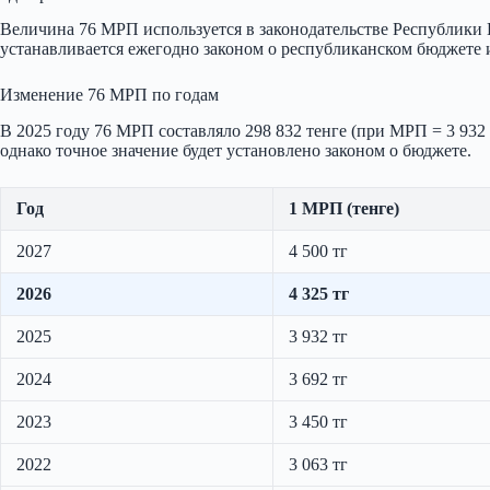
Величина 76 МРП используется в законодательстве Республики 
устанавливается ежегодно законом о республиканском бюджете и 
Изменение 76 МРП по годам
В 2025 году 76 МРП составляло 298 832 тенге (при МРП = 3 932 т
однако точное значение будет установлено законом о бюджете.
Год
1 МРП (тенге)
2027
4 500 тг
2026
4 325 тг
2025
3 932 тг
2024
3 692 тг
2023
3 450 тг
2022
3 063 тг