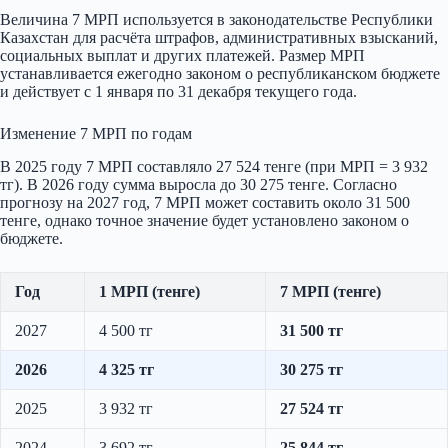
Величина 7 МРП используется в законодательстве Республики
Казахстан для расчёта штрафов, административных взысканий,
социальных выплат и других платежей. Размер МРП
устанавливается ежегодно законом о республиканском бюджете
и действует с 1 января по 31 декабря текущего года.
Изменение 7 МРП по годам
В 2025 году 7 МРП составляло 27 524 тенге (при МРП = 3 932
тг). В 2026 году сумма выросла до 30 275 тенге. Согласно
прогнозу на 2027 год, 7 МРП может составить около 31 500
тенге, однако точное значение будет установлено законом о
бюджете.
Год
1 МРП (тенге)
7 МРП (тенге)
2027
4 500 тг
31 500 тг
2026
4 325 тг
30 275 тг
2025
3 932 тг
27 524 тг
2024
3 692 тг
25 844 тг