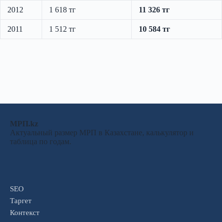
2012
1 618 тг
11 326 тг
2011
1 512 тг
10 584 тг
МРП.kz
Актуальный размер МРП в Казахстане, калькулятор и
таблица по годам.
SEO
Таргет
Контекст