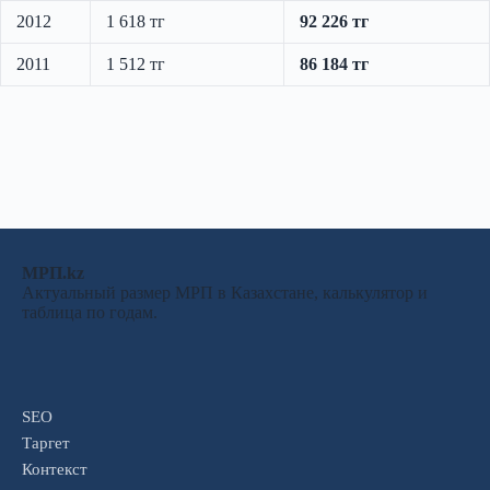
2012
1 618 тг
92 226 тг
2011
1 512 тг
86 184 тг
МРП.kz
Актуальный размер МРП в Казахстане, калькулятор и
таблица по годам.
SEO
Таргет
Контекст