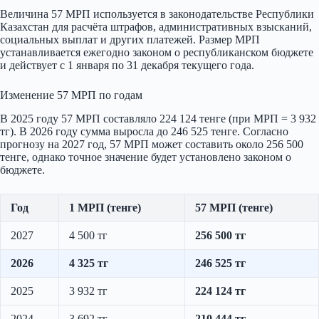
Величина 57 МРП используется в законодательстве Республики
Казахстан для расчёта штрафов, административных взысканий,
социальных выплат и других платежей. Размер МРП
устанавливается ежегодно законом о республиканском бюджете
и действует с 1 января по 31 декабря текущего года.
Изменение 57 МРП по годам
В 2025 году 57 МРП составляло 224 124 тенге (при МРП = 3 932
тг). В 2026 году сумма выросла до 246 525 тенге. Согласно
прогнозу на 2027 год, 57 МРП может составить около 256 500
тенге, однако точное значение будет установлено законом о
бюджете.
Год
1 МРП (тенге)
57 МРП (тенге)
2027
4 500 тг
256 500 тг
2026
4 325 тг
246 525 тг
2025
3 932 тг
224 124 тг
2024
3 692 тг
210 444 тг