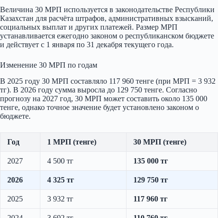
Величина 30 МРП используется в законодательстве Республики
Казахстан для расчёта штрафов, административных взысканий,
социальных выплат и других платежей. Размер МРП
устанавливается ежегодно законом о республиканском бюджете
и действует с 1 января по 31 декабря текущего года.
Изменение 30 МРП по годам
В 2025 году 30 МРП составляло 117 960 тенге (при МРП = 3 932
тг). В 2026 году сумма выросла до 129 750 тенге. Согласно
прогнозу на 2027 год, 30 МРП может составить около 135 000
тенге, однако точное значение будет установлено законом о
бюджете.
Год
1 МРП (тенге)
30 МРП (тенге)
2027
4 500 тг
135 000 тг
2026
4 325 тг
129 750 тг
2025
3 932 тг
117 960 тг
2024
3 692 тг
110 760 тг