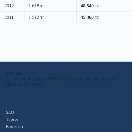
2012
1 618 тг
48 540 тг
2011
1 512 тг
45 360 тг
МРП.kz
Актуальный размер МРП в Казахстане, калькулятор и
таблица по годам.
SEO
Таргет
Контекст