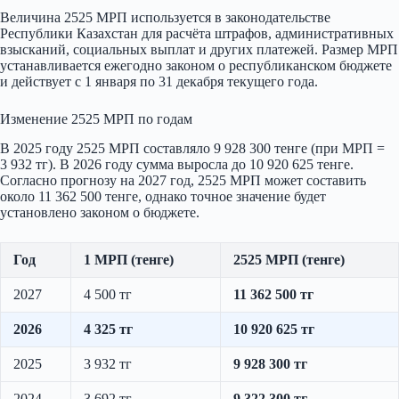
Величина 2525 МРП используется в законодательстве
Республики Казахстан для расчёта штрафов, административных
взысканий, социальных выплат и других платежей. Размер МРП
устанавливается ежегодно законом о республиканском бюджете
и действует с 1 января по 31 декабря текущего года.
Изменение 2525 МРП по годам
В 2025 году 2525 МРП составляло 9 928 300 тенге (при МРП =
3 932 тг). В 2026 году сумма выросла до 10 920 625 тенге.
Согласно прогнозу на 2027 год, 2525 МРП может составить
около 11 362 500 тенге, однако точное значение будет
установлено законом о бюджете.
Год
1 МРП (тенге)
2525 МРП (тенге)
2027
4 500 тг
11 362 500 тг
2026
4 325 тг
10 920 625 тг
2025
3 932 тг
9 928 300 тг
2024
3 692 тг
9 322 300 тг