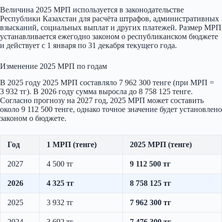
Величина 2025 МРП используется в законодательстве
Республики Казахстан для расчёта штрафов, административных
взысканий, социальных выплат и других платежей. Размер МРП
устанавливается ежегодно законом о республиканском бюджете
и действует с 1 января по 31 декабря текущего года.
Изменение 2025 МРП по годам
В 2025 году 2025 МРП составляло 7 962 300 тенге (при МРП =
3 932 тг). В 2026 году сумма выросла до 8 758 125 тенге.
Согласно прогнозу на 2027 год, 2025 МРП может составить
около 9 112 500 тенге, однако точное значение будет установлено
законом о бюджете.
Год
1 МРП (тенге)
2025 МРП (тенге)
2027
4 500 тг
9 112 500 тг
2026
4 325 тг
8 758 125 тг
2025
3 932 тг
7 962 300 тг
2024
3 692 тг
7 476 300 тг