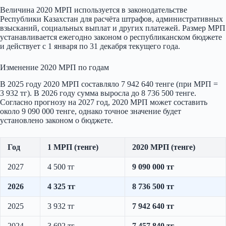
Величина 2020 МРП используется в законодательстве
Республики Казахстан для расчёта штрафов, административных
взысканий, социальных выплат и других платежей. Размер МРП
устанавливается ежегодно законом о республиканском бюджете
и действует с 1 января по 31 декабря текущего года.
Изменение 2020 МРП по годам
В 2025 году 2020 МРП составляло 7 942 640 тенге (при МРП =
3 932 тг). В 2026 году сумма выросла до 8 736 500 тенге.
Согласно прогнозу на 2027 год, 2020 МРП может составить
около 9 090 000 тенге, однако точное значение будет
установлено законом о бюджете.
Год
1 МРП (тенге)
2020 МРП (тенге)
2027
4 500 тг
9 090 000 тг
2026
4 325 тг
8 736 500 тг
2025
3 932 тг
7 942 640 тг
2024
3 692 тг
7 457 840 тг