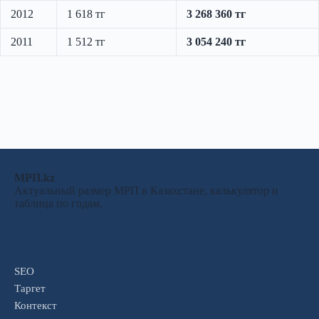
2012
1 618 тг
3 268 360 тг
2011
1 512 тг
3 054 240 тг
МРП.kz
Актуальный размер МРП в Казахстане, калькулятор и
таблица по годам.
SEO
Таргет
Контекст