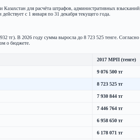
и Казахстан для расчёта штрафов, административных взысканий
действует с 1 января по 31 декабря текущего года.
932 тг). В 2026 году сумма выросла до 8 723 525 тенге. Согласн
ном о бюджете.
2017 МРП (тенге)
9 076 500 тг
8 723 525 тг
7 930 844 тг
7 446 764 тг
6 958 650 тг
6 178 071 тг