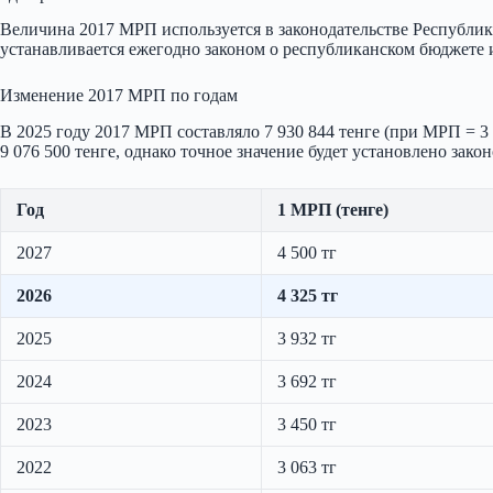
Величина 2017 МРП используется в законодательстве Республик
устанавливается ежегодно законом о республиканском бюджете и 
Изменение 2017 МРП по годам
В 2025 году 2017 МРП составляло 7 930 844 тенге (при МРП = 3 
9 076 500 тенге, однако точное значение будет установлено зако
Год
1 МРП (тенге)
2027
4 500 тг
2026
4 325 тг
2025
3 932 тг
2024
3 692 тг
2023
3 450 тг
2022
3 063 тг