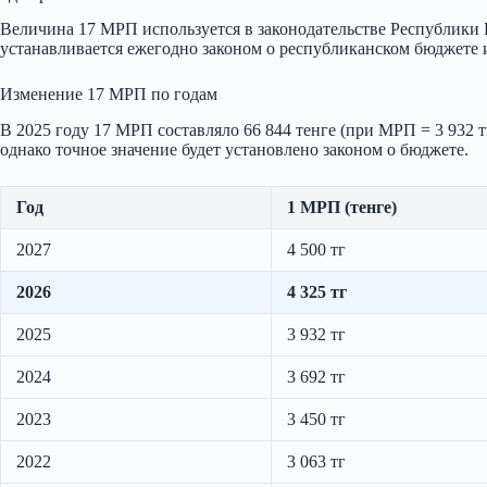
Величина 17 МРП используется в законодательстве Республики 
устанавливается ежегодно законом о республиканском бюджете и 
Изменение 17 МРП по годам
В 2025 году 17 МРП составляло 66 844 тенге (при МРП = 3 932 тг
однако точное значение будет установлено законом о бюджете.
Год
1 МРП (тенге)
2027
4 500 тг
2026
4 325 тг
2025
3 932 тг
2024
3 692 тг
2023
3 450 тг
2022
3 063 тг