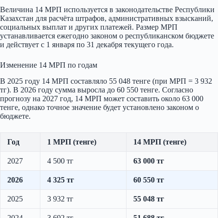
Величина 14 МРП используется в законодательстве Республики
Казахстан для расчёта штрафов, административных взысканий,
социальных выплат и других платежей. Размер МРП
устанавливается ежегодно законом о республиканском бюджете
и действует с 1 января по 31 декабря текущего года.
Изменение 14 МРП по годам
В 2025 году 14 МРП составляло 55 048 тенге (при МРП = 3 932
тг). В 2026 году сумма выросла до 60 550 тенге. Согласно
прогнозу на 2027 год, 14 МРП может составить около 63 000
тенге, однако точное значение будет установлено законом о
бюджете.
Год
1 МРП (тенге)
14 МРП (тенге)
2027
4 500 тг
63 000 тг
2026
4 325 тг
60 550 тг
2025
3 932 тг
55 048 тг
2024
3 692 тг
51 688 тг