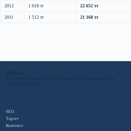
2012
1 618 тг
22 652 тг
2011
1 512 тг
21 168 тг
МРП.kz
Актуальный размер МРП в Казахстане, калькулятор и
таблица по годам.
SEO
Таргет
Контекст