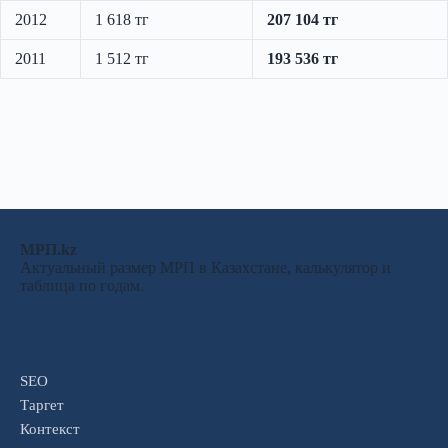
2012
1 618 тг
207 104 тг
2011
1 512 тг
193 536 тг
МРП.kz
Актуальный размер МРП в Казахстане, калькулятор и
таблица по годам.
SEO
Таргет
Контекст