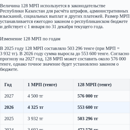
Величина 128 МРП используется в законодательстве
Республики Казахстан для расчёта штрафов, административных
взысканий, социальных выплат и других платежей. Размер МРП
устанавливается ежегодно законом о республиканском бюджете
и действует с 1 января по 31 декабря текущего года.
Изменение 128 МРП по годам
В 2025 году 128 МРП составляло 503 296 тенге (при МРП =
3 932 тг). В 2026 году сумма выросла до 553 600 тенге. Согласно
прогнозу на 2027 год, 128 МРП может составить около 576 000
тенге, однако точное значение будет установлено законом о
бюджете.
Год
1 МРП (тенге)
128 МРП (тенге)
2027
4 500 тг
576 000 тг
2026
4 325 тг
553 600 тг
2025
3 932 тг
503 296 тг
2024
3 692 тг
472 576 тг