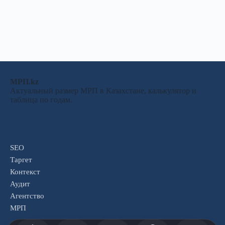
МРП.kz
Актуальный размер МРП в Казахстане, калькулятор и
таблица по годам.
SEO
Таргет
Контекст
Аудит
Агентство
МРП