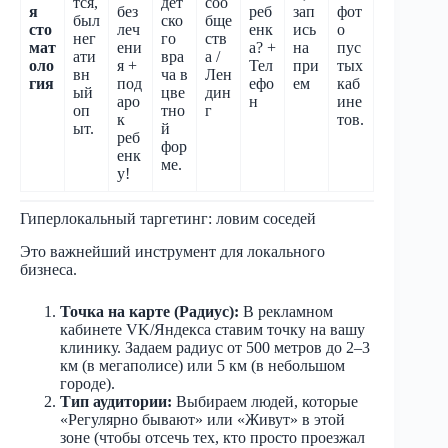
тся,
дет
соо
я
без
реб
зап
фот
был
ско
бще
сто
леч
енк
ись
о
нег
го
ств
мат
ени
а? +
на
пус
ати
вра
а /
оло
я +
Тел
при
тых
вн
ча в
Лен
гия
под
ефо
ем
каб
ый
цве
дин
аро
н
ине
оп
тно
г
к
тов.
ыт.
й
реб
фор
енк
ме.
у!
Гиперлокальный таргетинг: ловим соседей
Это важнейший инструмент для локального
бизнеса.
Точка на карте (Радиус):
В рекламном
кабинете VK/Яндекса ставим точку на вашу
клинику. Задаем радиус от 500 метров до 2–3
км (в мегаполисе) или 5 км (в небольшом
городе).
Тип аудитории:
Выбираем людей, которые
«Регулярно бывают» или «Живут» в этой
зоне (чтобы отсечь тех, кто просто проезжал