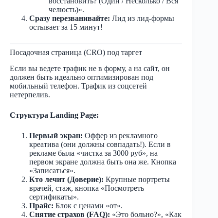
восстановить? (Один / Несколько / Вся
челюсть)».
Сразу перезванивайте:
Лид из лид-формы
остывает за 15 минут!
Посадочная страница (CRO) под таргет
Если вы ведете трафик не в форму, а на сайт, он
должен быть идеально оптимизирован под
мобильный телефон. Трафик из соцсетей
нетерпелив.
Структура Landing Page:
Первый экран:
Оффер из рекламного
креатива (они должны совпадать!). Если в
рекламе была «чистка за 3000 руб», на
первом экране должна быть она же. Кнопка
«Записаться».
Кто лечит (Доверие):
Крупные портреты
врачей, стаж, кнопка «Посмотреть
сертификаты».
Прайс:
Блок с ценами «от».
Снятие страхов (FAQ):
«Это больно?», «Как