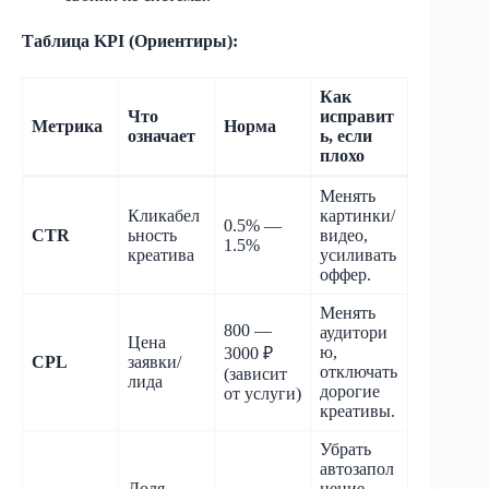
Таблица KPI (Ориентиры):
Как
Что
исправит
Метрика
Норма
означает
ь, если
плохо
Менять
Кликабел
картинки/
0.5% —
CTR
ьность
видео,
1.5%
креатива
усиливать
оффер.
Менять
800 —
аудитори
Цена
ю,
3000 ₽
CPL
заявки/
отключать
(зависит
лида
дорогие
от услуги)
креативы.
Убрать
автозапол
Доля
нение