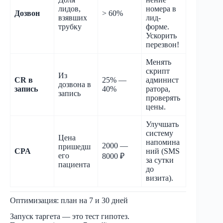
лидов,
номера в
Дозвон
> 60%
взявших
лид-
трубку
форме.
Ускорить
перезвон!
Менять
скрипт
Из
CR в
25% —
админист
дозвона в
запись
40%
ратора,
запись
проверять
цены.
Улучшать
систему
Цена
напомина
2000 —
пришедш
CPA
ний (SMS
его
8000 ₽
за сутки
пациента
до
визита).
Оптимизация: план на 7 и 30 дней
Запуск таргета — это тест гипотез.