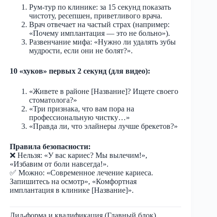
Рум-тур по клинике: за 15 секунд показать
чистоту, ресепшен, приветливого врача.
Врач отвечает на частый страх (например:
«Почему имплантация — это не больно»).
Развенчание мифа: «Нужно ли удалять зубы
мудрости, если они не болят?».
10 «хуков» первых 2 секунд (для видео):
«Живете в районе [Название]? Ищете своего
стоматолога?»
«Три признака, что вам пора на
профессиональную чистку…»
«Правда ли, что элайнеры лучше брекетов?»
Правила безопасности:
❌ Нельзя: «У вас кариес? Мы вылечим!»,
«Избавим от боли навсегда!».
✅ Можно: «Современное лечение кариеса.
Запишитесь на осмотр», «Комфортная
имплантация в клинике [Название]».
Лид-форма и квалификация (Главный блок)