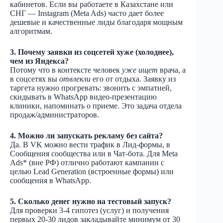
кабинетов. Если вы работаете в Казахстане или
СНГ — Instagram (Meta Ads) часто дает более
дешевые и качественные лиды благодаря мощным
алгоритмам.
3. Почему заявки из соцсетей хуже (холоднее),
чем из Яндекса?
Потому что в контексте человек
уже ищет
врача, а
в соцсетях вы
отвлекли
его от отдыха. Заявку из
таргета нужно прогревать: звонить с эмпатией,
скидывать в WhatsApp видео-презентацию
клиники, напоминать о приеме. Это задача отдела
продаж/администраторов.
4. Можно ли запускать рекламу без сайта?
Да. В VK можно вести трафик в Лид-формы, в
Сообщения сообщества или в Чат-бота. Для Meta
Ads* (вне РФ) отлично работают кампании с
целью Lead Generation (встроенные формы) или
сообщения в WhatsApp.
5. Сколько денег нужно на тестовый запуск?
Для проверки 3-4 гипотез (услуг) и получения
первых 20-30 лидов закладывайте минимум от 30