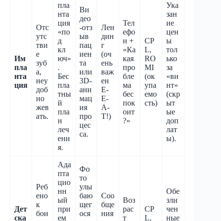
пла
Ука
Ви
нта
зан
део
ция
Тел
ие
Отс
-отз
Лен
«по
ефо
цен
утс
ыв
дин
д
н +
CP
ы
тви
пац
г
кл
«Ка
L,
тол
е
иен
(оч
Им
юч»
кая
RO
ько
зуб
та
ень
пла
.
про
MI
за
а,
или
важ
нта
Бес
бле
(ок
«ви
неу
3D-
ен
ция
пла
ма
упа
нт»
доб
ани
E-
тны
бес
емо
(скр
но
мац
E-
й
пок
сть)
ыт
жев
ия
A-
пла
оит
ые
ать.
про
T!)
н
?»
доп
цес
леч
лат
са.
ени
ы).
я.
Ада
Фо
пта
то
цио
Реб
улы
нн
Обе
ено
баю
Соо
ый
Воз
зли
к
щег
бще
Дет
при
рас
CP
чен
бои
ося
ния
ска
ем
т
L,
ные