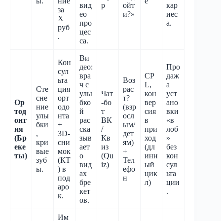
ы.
ние
е
вид
p
ойт
кар
за
ео
и?»
иес
X
про
а.
руб
цес
.
са.
Ви
Кон
део:
Про
сул
вра
CP
даж
ьта
Воз
ч с
L,
а
Сте
ция
рас
улы
Чат
кон
уст
сне
орт
т?
Ор
бко
-бо
вер
ано
ние
одо
(взр
тод
й
т
сия
вки
улы
нта
осл
онт
рас
ВК
в
«в
бки
+
ым/
ия
ска
/
при
лоб
,
3D-
дет
(Бр
зыв
Кв
ход
»
кри
сни
ям)
еке
ает
из
(дл
без
вые
мок
+
ты)
о
(Qu
инн
кон
зуб
(КТ
Тел
вид
iz)
ый
сул
ы.
) в
ефо
ах
цик
ьта
под
н
бре
л)
ции
аро
кет
.
к.
ов.
Им