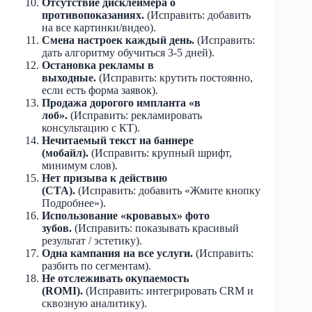
Отсутствие дисклеймера о
противопоказаниях.
(Исправить: добавить
на все картинки/видео).
Смена настроек каждый день.
(Исправить:
дать алгоритму обучиться 3-5 дней).
Остановка рекламы в
выходные.
(Исправить: крутить постоянно,
если есть форма заявок).
Продажа дорогого импланта «в
лоб».
(Исправить: рекламировать
консультацию с КТ).
Нечитаемый текст на баннере
(мобайл).
(Исправить: крупный шрифт,
минимум слов).
Нет призыва к действию
(CTA).
(Исправить: добавить «Жмите кнопку
Подробнее»).
Использование «кровавых» фото
зубов.
(Исправить: показывать красивый
результат / эстетику).
Одна кампания на все услуги.
(Исправить:
разбить по сегментам).
Не отслеживать окупаемость
(ROMI).
(Исправить: интегрировать CRM и
сквозную аналитику).