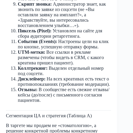
Скрипт звонка:
Администратор знает, как
звонить по заявке из соцсети (не «Вы
оставляли заявку на имплант?», а
«Здравствуйте, вы интересовались
восстановлением улыбки…»).
Пиксель (Pixel):
Установлен на сайте для
сбора аудитории ретаргетинга.
События (Events):
Настроены цели на клик
по кнопке, успешную отправку формы.
UTM-метки:
Все ссылки в рекламе
размечены (чтобы видеть в CRM, с какого
креатива пришел пациент).
Коллтрекинг:
Выделен отдельный номер
под соцсети.
Дисклеймер:
На всех креативах есть текст о
противопоказаниях (требование модерации).
Отзывы:
В сообществе есть свежие отзывы/
кейсы (до/после) с письменного согласия
пациентов.
Сегментация ЦА и стратегия (Таблица A)
В таргете мы продаем не «стоматологию», а
решение конкретной проблемы конкретному