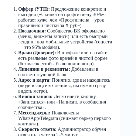
Оффер (УТП):
Предложение конкретно и
выгодно («Скидка на профгигиену 30%»
работает хуже, чем «Профгигиена + урок
правильной чистки за X руб»).
Посадочная:
Сообщество ВК оформлено
(меню, виджеты записи) или есть быстрый
лендинг под мобильные устройства (соцсети
— это 95% мобайл).
Врачи (Доверие):
В профиле или на сайте
есть реальные фото врачей в чистой форме
(без масок, чтобы было видно лицо).
Лицензии и реквизиты:
Добавлены в
соответствующий блок.
Адрес и карта:
Понятно, где вы находитесь
(люди в соцсетях ленивы, им нужно сразу
видеть метро).
Кнопки записи:
Легко найти кнопку
«Записаться» или «Написать в сообщения
сообщества».
Мессенджеры:
Подключены
WhatsApp/Telegram (снижает барьер первого
контакта).
Скорость ответа:
Администратор обучен
отвечать в чате за 2–5 минут.