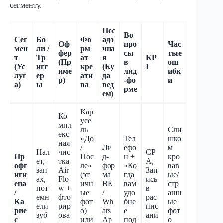
сегменту.
Пос
Во
Сег
Бо
Фо
адо
Оф
про
Час
мен
ли /
рм
чна
фер
сы
тые
т
Тр
ат
я
KP
(Пр
в
ош
(Ус
игг
кре
(Ку
I
име
лид
ибк
луг
ер
ати
да
р)
-фо
и
а)
ы
ва
вед
рме
ем)
Кар
Ко
усе
мпл
ль
Сли
екс
«До
Тел
шко
ная
/
Ли
ефо
м
Нал
чис
CP
Пр
Пос
д-
н +
кро
ет,
тка
A,
офг
ле»
фор
«Ко
вав
зап
Air
Зап
иги
(эт
ма
гда
ые/
ах,
Flo
ись
ена
ичн
ВК
вам
стр
пот
w +
в
/
ые
/
удо
ашн
емн
фто
рас
Ка
фот
Wh
бне
ые
ели
рир
пис
рие
о)
ats
е
фот
зуб
ова
ани
с
или
Ap
под
о