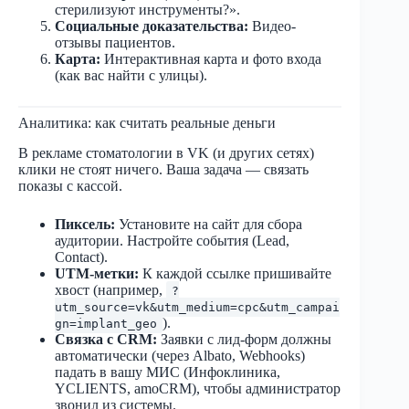
стерилизуют инструменты?».
Социальные доказательства:
Видео-
отзывы пациентов.
Карта:
Интерактивная карта и фото входа
(как вас найти с улицы).
Аналитика: как считать реальные деньги
В рекламе стоматологии в VK (и других сетях)
клики не стоят ничего. Ваша задача — связать
показы с кассой.
Пиксель:
Установите на сайт для сбора
аудитории. Настройте события (Lead,
Contact).
UTM-метки:
К каждой ссылке пришивайте
хвост (например,
?
utm_source=vk&utm_medium=cpc&utm_campai
).
gn=implant_geo
Связка с CRM:
Заявки с лид-форм должны
автоматически (через Albato, Webhooks)
падать в вашу МИС (Инфоклиника,
YCLIENTS, amoCRM), чтобы администратор
звонил из системы.