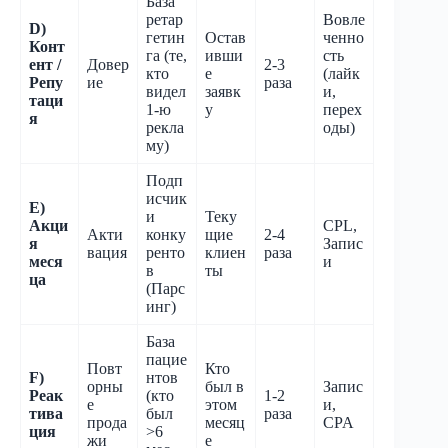
База
ретар
Вовле
D)
гетин
Остав
ченно
Конт
га (те,
ивши
сть
ент /
Довер
2-3
кто
е
(лайк
Репу
ие
раза
видел
заявк
и,
таци
1-ю
у
перех
я
рекла
оды)
му)
Подп
исчик
E)
и
Теку
Акци
CPL,
Акти
конку
щие
2-4
я
Запис
вация
ренто
клиен
раза
меся
и
в
ты
ца
(Парс
инг)
База
пацие
Повт
Кто
F)
нтов
орны
был в
Запис
Реак
(кто
1-2
е
этом
и,
тива
был
раза
прода
месяц
CPA
ция
>6
жи
е