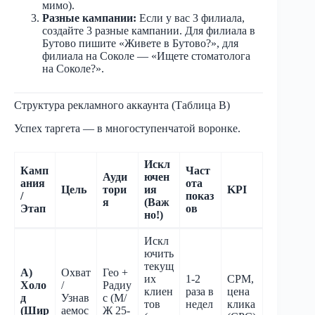
мимо).
Разные кампании:
Если у вас 3 филиала,
создайте 3 разные кампании. Для филиала в
Бутово пишите «Живете в Бутово?», для
филиала на Соколе — «Ищете стоматолога
на Соколе?».
Структура рекламного аккаунта (Таблица B)
Успех таргета — в многоступенчатой воронке.
Искл
Камп
Част
Ауди
ючен
ания
ота
Цель
тори
ия
KPI
/
показ
я
(Важ
Этап
ов
но!)
Искл
ючить
текущ
A)
Охват
Гео +
их
1-2
CPM,
Холо
/
Радиу
клиен
раза в
цена
д
Узнав
с (М/
тов
недел
клика
(Шир
аемос
Ж 25-