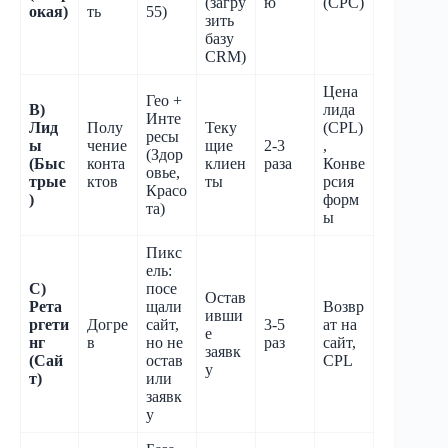
(загру
ю
(CPC)
окая)
ть
55)
зить
базу
CRM)
Цена
Гео +
B)
лида
Инте
Лид
Полу
Теку
(CPL)
ресы
ы
чение
щие
2-3
,
(Здор
(Быс
конта
клиен
раза
Конве
овье,
трые
ктов
ты
рсия
Красо
)
форм
та)
ы
Пикс
ель:
C)
посе
Остав
Рета
щали
Возвр
ивши
ргети
Догре
сайт,
3-5
ат на
е
нг
в
но не
раз
сайт,
заявк
(Сай
остав
CPL
у
т)
или
заявк
у