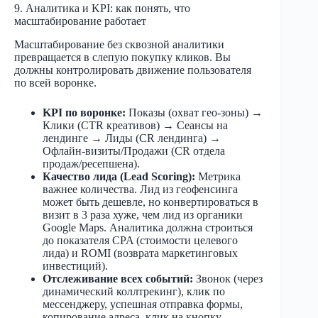
9. Аналитика и KPI: как понять, что
масштабирование работает
Масштабирование без сквозной аналитики
превращается в слепую покупку кликов. Вы
должны контролировать движение пользователя
по всей воронке.
KPI по воронке:
Показы (охват гео-зоны) →
Клики (CTR креативов) → Сеансы на
лендинге → Лиды (CR лендинга) →
Офлайн-визиты/Продажи (CR отдела
продаж/ресепшена).
Качество лида (Lead Scoring):
Метрика
важнее количества. Лид из геофенсинга
может быть дешевле, но конвертироваться в
визит в 3 раза хуже, чем лид из органики
Google Maps. Аналитика должна строиться
до показателя CPA (стоимости целевого
лида) и ROMI (возврата маркетинговых
инвестиций).
Отслеживание всех событий:
Звонок (через
динамический коллтрекинг), клик по
мессенджеру, успешная отправка формы,
копирование адреса, клик на кнопку