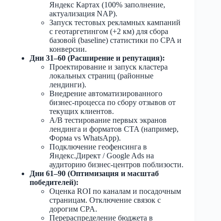
Яндекс Картах (100% заполнение,
актуализация NAP).
Запуск тестовых рекламных кампаний
с геотаргетингом (+2 км) для сбора
базовой (baseline) статистики по CPA и
конверсии.
Дни 31–60 (Расширение и репутация):
Проектирование и запуск кластера
локальных страниц (районные
лендинги).
Внедрение автоматизированного
бизнес-процесса по сбору отзывов от
текущих клиентов.
A/B тестирование первых экранов
лендинга и форматов CTA (например,
Форма vs WhatsApp).
Подключение геофенсинга в
Яндекс.Директ / Google Ads на
аудиторию бизнес-центров поблизости.
Дни 61–90 (Оптимизация и масштаб
победителей):
Оценка ROI по каналам и посадочным
страницам. Отключение связок с
дорогим CPA.
Перераспределение бюджета в