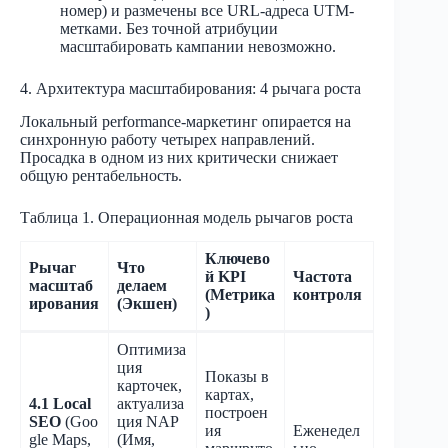
номер) и размечены все URL-адреса UTM-
метками. Без точной атрибуции
масштабировать кампании невозможно.
4. Архитектура масштабирования: 4 рычага роста
Локальный performance-маркетинг опирается на
синхронную работу четырех направлений.
Просадка в одном из них критически снижает
общую рентабельность.
Таблица 1. Операционная модель рычагов роста
Ключево
Рычаг
Что
й KPI
Частота
масштаб
делаем
(Метрика
контроля
ирования
(Экшен)
)
Оптимиза
ция
Показы в
карточек,
картах,
4.1 Local
актуализа
построен
SEO
(Goo
ция NAP
ия
Еженедел
gle Maps,
(Имя,