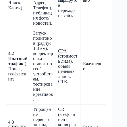
маршруто
ьно
Яндекс
Адрес,
в,
Карты)
Телефон),
переходы
публикац
на сайт.
ия фото/
новостей.
Запуск
полигоно
в (радиус
1-3 км),
CPA
4.2
корректир
(стоимост
Платный
овка
ь лида),
трафик
(
ставок по
Ежедневн
объем
Поиск,
гео/
о
целевых
геофенси
устройств
лидов,
нг)
ам,
CTR.
тестирова
ние
креативов
.
Упрощен
CR
ие
(коэффиц
первого
иент
4.3
экрана,
конверси