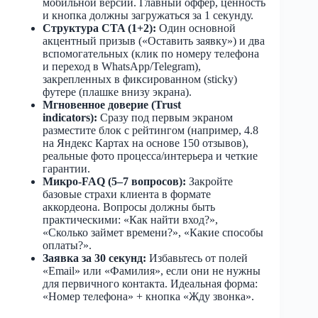
мобильной версии. Главный оффер, ценность
и кнопка должны загружаться за 1 секунду.
Структура CTA (1+2):
Один основной
акцентный призыв («Оставить заявку») и два
вспомогательных (клик по номеру телефона
и переход в WhatsApp/Telegram),
закрепленных в фиксированном (sticky)
футере (плашке внизу экрана).
Мгновенное доверие (Trust
indicators):
Сразу под первым экраном
разместите блок с рейтингом (например, 4.8
на Яндекс Картах на основе 150 отзывов),
реальные фото процесса/интерьера и четкие
гарантии.
Микро-FAQ (5–7 вопросов):
Закройте
базовые страхи клиента в формате
аккордеона. Вопросы должны быть
практическими: «Как найти вход?»,
«Сколько займет времени?», «Какие способы
оплаты?».
Заявка за 30 секунд:
Избавьтесь от полей
«Email» или «Фамилия», если они не нужны
для первичного контакта. Идеальная форма:
«Номер телефона» + кнопка «Жду звонка».