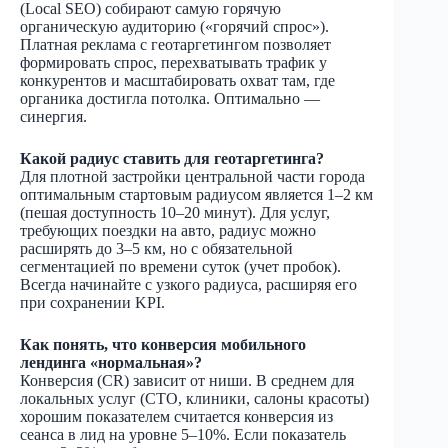
(Local SEO) собирают самую горячую
органическую аудиторию («горячий спрос»).
Платная реклама с геотаргетингом позволяет
формировать спрос, перехватывать трафик у
конкурентов и масштабировать охват там, где
органика достигла потолка. Оптимально —
синергия.
Какой радиус ставить для геотаргетинга?
Для плотной застройки центральной части города
оптимальным стартовым радиусом является 1–2 км
(пешая доступность 10–20 минут). Для услуг,
требующих поездки на авто, радиус можно
расширять до 3–5 км, но с обязательной
сегментацией по времени суток (учет пробок).
Всегда начинайте с узкого радиуса, расширяя его
при сохранении KPI.
Как понять, что конверсия мобильного
лендинга «нормальная»?
Конверсия (CR) зависит от ниши. В среднем для
локальных услуг (СТО, клиники, салоны красоты)
хорошим показателем считается конверсия из
сеанса в лид на уровне 5–10%. Если показатель