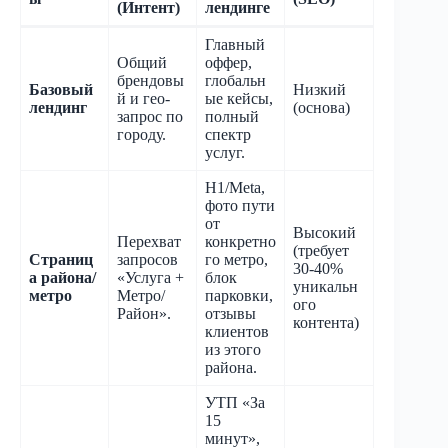
(Интент)
лендинге
Главный
Общий
оффер,
брендовы
глобальн
Базовый
Низкий
й и гео-
ые кейсы,
лендинг
(основа)
запрос по
полный
городу.
спектр
услуг.
H1/Meta,
фото пути
от
Высокий
Перехват
конкретно
(требует
Страниц
запросов
го метро,
30-40%
а района/
«Услуга +
блок
уникальн
метро
Метро/
парковки,
ого
Район».
отзывы
контента)
клиентов
из этого
района.
УТП «За
15
минут»,