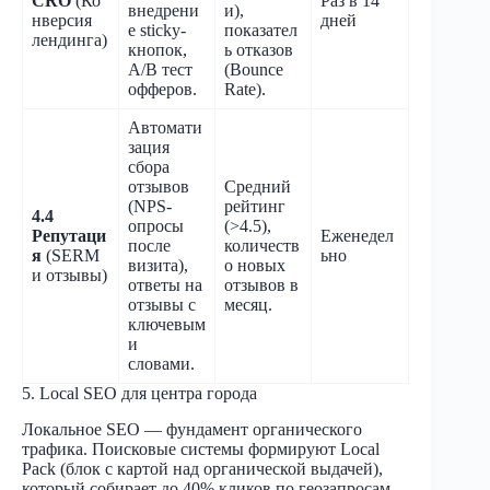
CRO
(Ко
Раз в 14
внедрени
и),
нверсия
дней
е sticky-
показател
лендинга)
кнопок,
ь отказов
A/B тест
(Bounce
офферов.
Rate).
Автомати
зация
сбора
отзывов
Средний
(NPS-
рейтинг
4.4
опросы
(>4.5),
Репутаци
Еженедел
после
количеств
я
(SERM
ьно
визита),
о новых
и отзывы)
ответы на
отзывов в
отзывы с
месяц.
ключевым
и
словами.
5. Local SEO для центра города
Локальное SEO — фундамент органического
трафика. Поисковые системы формируют Local
Pack (блок с картой над органической выдачей),
который собирает до 40% кликов по геозапросам.