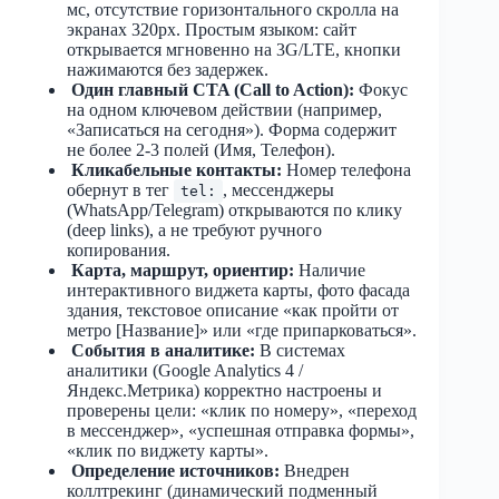
мс, отсутствие горизонтального скролла на
экранах 320px. Простым языком: сайт
открывается мгновенно на 3G/LTE, кнопки
нажимаются без задержек.
Один главный CTA (Call to Action):
Фокус
на одном ключевом действии (например,
«Записаться на сегодня»). Форма содержит
не более 2-3 полей (Имя, Телефон).
Кликабельные контакты:
Номер телефона
обернут в тег
, мессенджеры
tel:
(WhatsApp/Telegram) открываются по клику
(deep links), а не требуют ручного
копирования.
Карта, маршрут, ориентир:
Наличие
интерактивного виджета карты, фото фасада
здания, текстовое описание «как пройти от
метро [Название]» или «где припарковаться».
События в аналитике:
В системах
аналитики (Google Analytics 4 /
Яндекс.Метрика) корректно настроены и
проверены цели: «клик по номеру», «переход
в мессенджер», «успешная отправка формы»,
«клик по виджету карты».
Определение источников:
Внедрен
коллтрекинг (динамический подменный