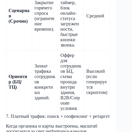
Закрытие
таймер,
горячего
блок
Сценарна
спроса
онлайн-
я
Средний
(ограниче
статуса
(Срочно)
ние
загружен
времени).
ности,
быстрые
кнопки
звонка.
Оффер
для
Захват
сотрудник
трафика
ов БЦ,
Высокий
Ориенти
сотрудник
схема
(если
р (БЦ/
ов
прохода
генерируе
ТЦ)
конкретн
внутри
тся
ых
здания,
скриптом)
зданий.
B2B/Corp
orate
условия.
7. Платный трафик: поиск + геофенсинг + ретаргет
Когда органика и карты выстроены, масштаб
достигается за счет performance-каналов