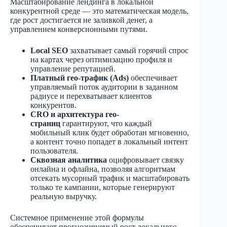
Масштабирование лендинга в локальной
конкурентной среде — это математическая модель,
где рост достигается не заливкой денег, а
управлением конверсионными путями.
Local SEO
захватывает самый горячий спрос
на картах через оптимизацию профиля и
управление репутацией.
Платный гео-трафик (Ads)
обеспечивает
управляемый поток аудитории в заданном
радиусе и перехватывает клиентов
конкурентов.
CRO и архитектура гео-
страниц
гарантируют, что каждый
мобильный клик будет обработан мгновенно,
а контент точно попадет в локальный интент
пользователя.
Сквозная аналитика
оцифровывает связку
онлайна и офлайна, позволяя алгоритмам
отсекать мусорный трафик и масштабировать
только те кампании, которые генерируют
реальную выручку.
Системное применение этой формулы
обеспечивает прогнозируемый рост локального