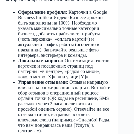
Оформление профиля:
Карточки в Google
Business Profile и Яндекс.Бизнесе должны
быть заполнены на 100%. Необходимо
указать максимально точные категории
бизнеса, добавить прайс-лист, атрибуты
(«есть парковка», «оплата картой») и
актуальный график работы (особенно в
праздники). Загружайте реальные фото
интерьера, экстерьера и команды.
Локальные запросы:
Оптимизация текстов
карточек и посадочных страниц под
паттерны: «в центре», «рядом со мной»,
«около метро [Х]», «на улице [Y]».
Управление отзывами:
Отзывы напрямую
влияют на ранжирование в картах. Встройте
сбор отзывов в операционный процесс
офлайн-точки (QR-коды на ресепшене, SMS-
рассылка через 2 часа после визита с
просьбой оценить сервис). Отвечайте на все
отзывы этично, встраивая в ответы
ключевые слова (например: «Спасибо! Рады,
что вам понравилась наша [Услуга] в
центре…»).