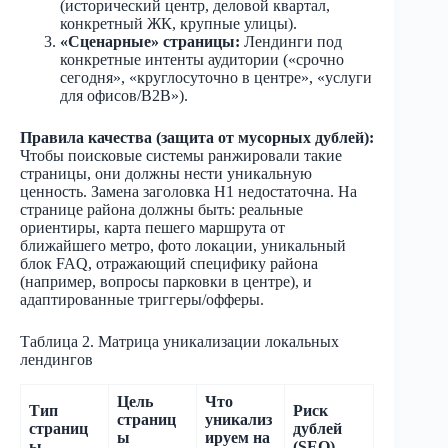
(исторический центр, деловой квартал,
конкретный ЖК, крупные улицы).
«Сценарные» страницы:
Лендинги под
конкретные интенты аудитории («срочно
сегодня», «круглосуточно в центре», «услуги
для офисов/B2B»).
Правила качества (защита от мусорных дублей):
Чтобы поисковые системы ранжировали такие
страницы, они должны нести уникальную
ценность. Замена заголовка H1 недостаточна. На
странице района должны быть: реальные
ориентиры, карта пешего маршрута от
ближайшего метро, фото локации, уникальный
блок FAQ, отражающий специфику района
(например, вопросы парковки в центре), и
адаптированные триггеры/офферы.
Таблица 2. Матрица уникализации локальных
лендингов
Цель
Что
Тип
Риск
страниц
уникализ
страниц
дублей
ы
ируем на
ы
(SEO)