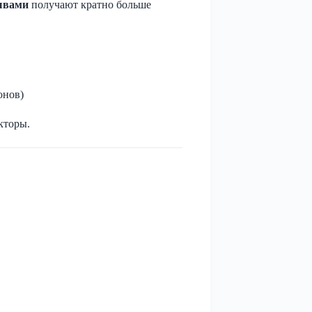
ывами
получают кратно больше
онов)
кторы.