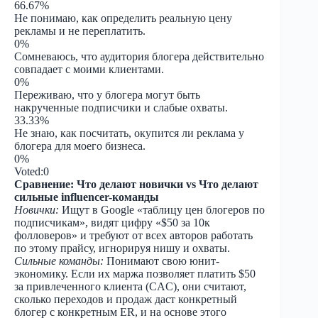
66.67%
Не понимаю, как определить реальную цену
рекламы и не переплатить.
0%
Сомневаюсь, что аудитория блогера действительно
совпадает с моими клиентами.
0%
Переживаю, что у блогера могут быть
накрученные подписчики и слабые охваты.
33.33%
Не знаю, как посчитать, окупится ли реклама у
блогера для моего бизнеса.
0%
Voted:
0
Сравнение: Что делают новички vs Что делают
сильные influencer-команды
Новички:
Ищут в Google «таблицу цен блогеров по
подписчикам», видят цифру «$50 за 10к
фолловеров» и требуют от всех авторов работать
по этому прайсу, игнорируя нишу и охваты.
Сильные команды:
Понимают свою юнит-
экономику. Если их маржа позволяет платить $50
за привлеченного клиента (CAC), они считают,
сколько переходов и продаж даст конкретный
блогер с конкретным ER, и на основе этого