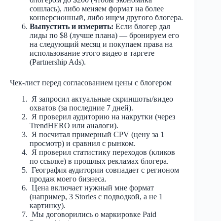
сошлась), либо меняем формат на более
конверсионный, либо ищем другого блогера.
Выпустить и измерить:
Если блогер дал
лиды по $8 (лучше плана) — бронируем его
на следующий месяц и покупаем права на
использование этого видео в таргете
(Partnership Ads).
Чек-лист перед согласованием цены с блогером
Я запросил актуальные скриншоты/видео
охватов (за последние 7 дней).
Я проверил аудиторию на накрутки (через
TrendHERO или аналоги).
Я посчитал примерный CPV (цену за 1
просмотр) и сравнил с рынком.
Я проверил статистику переходов (кликов
по ссылке) в прошлых рекламах блогера.
География аудитории совпадает с регионом
продаж моего бизнеса.
Цена включает нужный мне формат
(например, 3 Stories с подводкой, а не 1
картинку).
Мы договорились о маркировке Paid