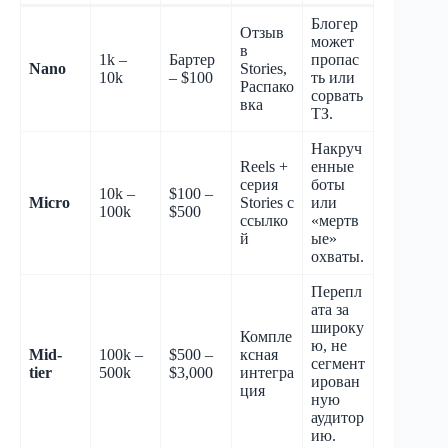
Блогер
Отзыв
может
в
1k –
Бартер
пропас
Nano
Stories,
10k
– $100
ть или
Распако
сорвать
вка
ТЗ.
Накруч
Reels +
енные
серия
боты
10k –
$100 –
Micro
Stories с
или
100k
$500
ссылко
«мертв
й
ые»
охваты.
Перепл
ата за
широку
Компле
ю, не
Mid-
100k –
$500 –
ксная
сегмент
tier
500k
$3,000
интегра
ирован
ция
ную
аудитор
ию.