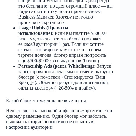
специальной меткой площадки. Для бренда
это бесплатно, но дает огромный плюс — вы
видите статистику поста прямо в своем
Business Manager, блогеру не нужно
присылать скриншоты.
Usage Rights (Права на
использование):
Если вы платите $500 за
рекламу, это значит, что блогер покажет
ее
своей
аудитории 1 раз. Если вы хотите
скачать это видео и крутить его в своем
таргете полгода, блогер вправе попросить
еще $500-$1000 за выкуп прав (buyout).
Partnership Ads (ранее Whitelisting):
Запуск
таргетированной рекламы от имени аккаунта
блогера (с пометкой «Спонсируется [Ваш
Бренд]»). Обычно требует дополнительной
оплаты креатору (+20-50% к прайсу).
Какой бюджет нужен на первые тесты
Нельзя сделать вывод об инфлюенс-маркетинге по
одному размещению. Один блогер мог заболеть,
выложить сторис ночью или не попасть в
настроение аудитории.