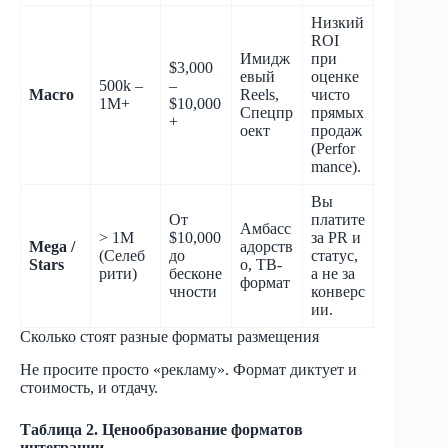
Низкий
ROI
Имидж
при
$3,000
евый
оценке
500k –
–
Macro
Reels,
чисто
1M+
$10,000
Спецпр
прямых
+
оект
продаж
(Perfor
mance).
Вы
От
платите
Амбасс
> 1M
$10,000
за PR и
Mega /
адорств
(Селеб
до
статус,
Stars
о, ТВ-
рити)
бесконе
а не за
формат
чности
конверс
ии.
Сколько стоят разные форматы размещения
Не просите просто «рекламу». Формат диктует и
стоимость, и отдачу.
Таблица 2. Ценообразование форматов
интеграции