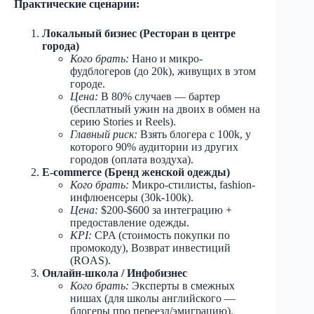
Практические сценарии:
Локальный бизнес (Ресторан в центре
города)
Кого брать:
Нано и микро-
фудблогеров (до 20k), живущих в этом
городе.
Цена:
В 80% случаев — бартер
(бесплатный ужин на двоих в обмен на
серию Stories и Reels).
Главный риск:
Взять блогера с 100k, у
которого 90% аудитории из других
городов (оплата воздуха).
E-commerce (Бренд женской одежды)
Кого брать:
Микро-стилисты, fashion-
инфлюенсеры (30k-100k).
Цена:
$200-$600 за интеграцию +
предоставление одежды.
KPI:
CPA (стоимость покупки по
промокоду), Возврат инвестиций
(ROAS).
Онлайн-школа / Инфобизнес
Кого брать:
Эксперты в смежных
нишах (для школы английского —
блогеры про переезд/эмиграцию).