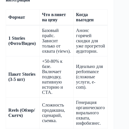
Что влияет
Когда
Формат
на цену
выгоден
Базовый
Анонс
прайс.
горячей
1 Stories
Зависит
скидки для
(Фото/Видео)
только от
уже прогретой
охвата (views).
аудитории.
+50-80% к
базе.
Идеально для
Включает
performance
Пакет Stories
подводку,
(сложные
(3-5 шт)
нативную
услуги, e-
историю и
com).
CTA.
Генерация
Сложность
органического
Reels (Обзор/
продакшна,
вирального
Скетч)
сценарий,
охвата,
съемка.
инфобизнес.