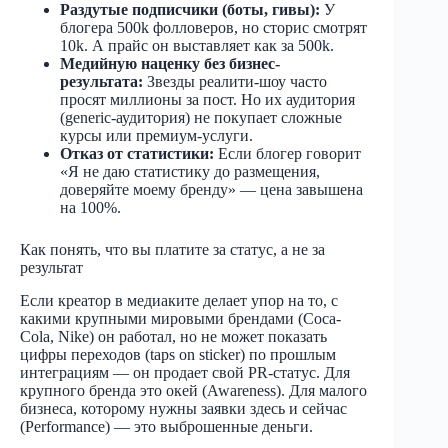
Раздутые подписчики (боты, гивы):
У
блогера 500k фолловеров, но сторис смотрят
10k. А прайс он выставляет как за 500k.
Медийную наценку без бизнес-
результата:
Звезды реалити-шоу часто
просят миллионы за пост. Но их аудитория
(generic-аудитория) не покупает сложные
курсы или премиум-услуги.
Отказ от статистики:
Если блогер говорит
«Я не даю статистику до размещения,
доверяйте моему бренду» — цена завышена
на 100%.
Как понять, что вы платите за статус, а не за
результат
Если креатор в медиаките делает упор на то, с
какими крупными мировыми брендами (Coca-
Cola, Nike) он работал, но не может показать
цифры переходов (taps on sticker) по прошлым
интеграциям — он продает свой PR-статус. Для
крупного бренда это окей (Awareness). Для малого
бизнеса, которому нужны заявки здесь и сейчас
(Performance) — это выброшенные деньги.