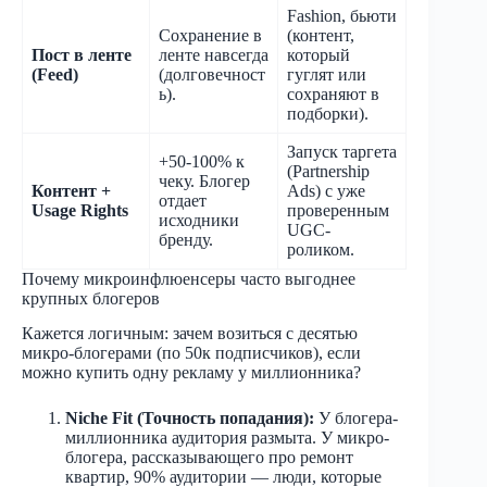
Fashion, бьюти
Сохранение в
(контент,
Пост в ленте
ленте навсегда
который
(Feed)
(долговечност
гуглят или
ь).
сохраняют в
подборки).
Запуск таргета
+50-100% к
(Partnership
чеку. Блогер
Контент +
Ads) с уже
отдает
Usage Rights
проверенным
исходники
UGC-
бренду.
роликом.
Почему микроинфлюенсеры часто выгоднее
крупных блогеров
Кажется логичным: зачем возиться с десятью
микро-блогерами (по 50к подписчиков), если
можно купить одну рекламу у миллионника?
Niche Fit (Точность попадания):
У блогера-
миллионника аудитория размыта. У микро-
блогера, рассказывающего про ремонт
квартир, 90% аудитории — люди, которые