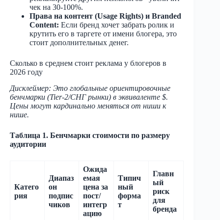
чек на 30-100%.
Права на контент (Usage Rights) и Branded
Content:
Если бренд хочет забрать ролик и
крутить его в таргете от имени блогера, это
стоит дополнительных денег.
Сколько в среднем стоит реклама у блогеров в
2026 году
Дисклеймер: Это глобальные ориентировочные
бенчмарки (Tier-2/СНГ рынки) в эквиваленте $.
Цены могут кардинально меняться от ниши к
нише.
Таблица 1. Бенчмарки стоимости по размеру
аудитории
Ожида
Главн
Диапаз
емая
Типич
ый
Катего
он
цена за
ный
риск
рия
подпис
пост/
форма
для
чиков
интегр
т
бренда
ацию