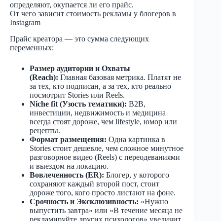
определяют, окупается ли его прайс.
От чего зависит стоимость рекламы у блогеров в
Instagram
Прайс креатора — это сумма следующих
переменных:
Размер аудитории и Охваты
(Reach):
Главная базовая метрика. Платят не
за тех, кто подписан, а за тех, кто реально
посмотрит Stories или Reels.
Niche fit (Узость тематики):
B2B,
инвестиции, недвижимость и медицина
всегда стоят дороже, чем lifestyle, юмор или
рецепты.
Формат размещения:
Одна картинка в
Stories стоит дешевле, чем сложное минутное
разговорное видео (Reels) с переодеваниями
и выездом на локацию.
Вовлеченность (ER):
Блогер, у которого
сохраняют каждый второй пост, стоит
дороже того, кого просто листают на фоне.
Срочность и Эксклюзивность:
«Нужно
выпустить завтра» или «В течение месяца не
рекламируйте других психологов» увеличит