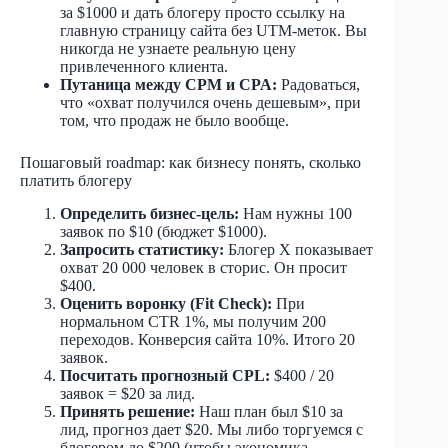
за $1000 и дать блогеру просто ссылку на
главную страницу сайта без UTM-меток. Вы
никогда не узнаете реальную цену
привлеченного клиента.
Путаница между CPM и CPA:
Радоваться,
что «охват получился очень дешевым», при
том, что продаж не было вообще.
Пошаговый roadmap: как бизнесу понять, сколько
платить блогеру
Определить бизнес-цель:
Нам нужны 100
заявок по $10 (бюджет $1000).
Запросить статистику:
Блогер X показывает
охват 20 000 человек в сторис. Он просит
$400.
Оценить воронку (Fit Check):
При
нормальном CTR 1%, мы получим 200
переходов. Конверсия сайта 10%. Итого 20
заявок.
Посчитать прогнозный CPL:
$400 / 20
заявок = $20 за лид.
Принять решение:
Наш план был $10 за
лид, прогноз дает $20. Мы либо торгуемся с
блогером до $200 (чтобы экономика