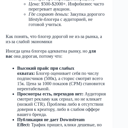
Цена:
$500-$2000+. Инфобизнес часто
перегревает аукцион.
Где сгорают деньги:
Закупка дорогого
lifestyle-блогера с аудиторией, не
готовой учиться.
Как понять, что блогер дорогой не из-за рынка, а
из-за слабой экономики
Иногда цена блогера адекватна рынку, но
для
вас
она дорогая, потому что:
Высокий прайс при слабых
охватах:
Блогер оценивает себя по числу
подписчиков (500к), а сторис смотрят всего
15к. Цена за 1000 показов (CPM) становится
нерентабельной.
Просмотры есть, переходов нет:
Аудитория
смотрит рекламу как сериал, но не кликает
(низкий CTR). Проблема либо в отсутствии
доверия к креатору, либо в слабом оффере
вашего бренда.
Публикация не дает Downstream
Effect:
Трафик пришел, клики дешевые, но