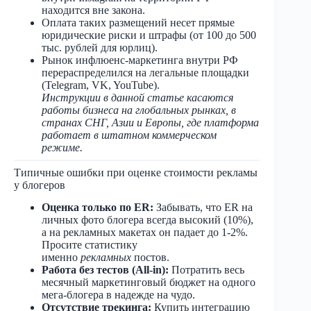
находится вне закона.
Оплата таких размещений несет прямые
юридические риски и штрафы (от 100 до 500
тыс. рублей для юрлиц).
Рынок инфлюенс-маркетинга внутри РФ
перераспределился на легальные площадки
(Telegram, VK, YouTube).
Инструкции в данной статье касаются
работы бизнеса на глобальных рынках, в
странах СНГ, Азии и Европы, где платформа
работает в штатном коммерческом
режиме.
Типичные ошибки при оценке стоимости рекламы
у блогеров
Оценка только по ER:
Забывать, что ER на
личных фото блогера всегда высокий (10%),
а на рекламных макетах он падает до 1-2%.
Просите статистику
именно
рекламных
постов.
Работа без тестов (All-in):
Потратить весь
месячный маркетинговый бюджет на одного
мега-блогера в надежде на чудо.
Отсутствие трекинга:
Купить интеграцию