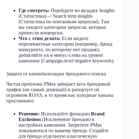
Где смотреть:
Перейдите во вкладку Insights
(Статистика) -> Search term insights
(Статистика по поисковым запросам). Там
вы увидите категории запросов, которые
принесли конверсии.
Что с этим делать:
Если видите
нерелевантные категории (например, бренд
конкурента, по которому нет продаж),
добавляйте их в минус-слова на уровне
кампании (Campaign-level negative keywords).
Защита от каннибализации брендового поиска
Частая проблема: PMax забирает весь брендовый
трафик (он самый дешевый) и рапортует об
огромном ROAS, в то время как холодные каналы
простаивают.
Решение:
Используйте функцию
Brand
Exclusions
(Исключение брендов) в
настройках кампании. Запретите PMax
показываться по вашему бренду. Создайте
для бренда отдельную классическую