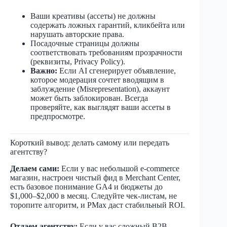
Ваши креативы (ассеты) не должны
содержать ложных гарантий, кликбейта или
нарушать авторские права.
Посадочные страницы должны
соответствовать требованиям прозрачности
(реквизиты, Privacy Policy).
Важно:
Если AI сгенерирует объявление,
которое модерация сочтет вводящим в
заблуждение (Misrepresentation), аккаунт
может быть заблокирован. Всегда
проверяйте, как выглядят ваши ассеты в
предпросмотре.
Короткий вывод: делать самому или передать
агентству?
Делаем сами:
Если у вас небольшой e-commerce
магазин, настроен чистый фид в Merchant Center,
есть базовое понимание GA4 и бюджеты до
$1,000–$2,000 в месяц. Следуйте чек-листам, не
торопите алгоритм, и PMax даст стабильный ROI.
Отдаем агентству:
Если у вас сложный B2B