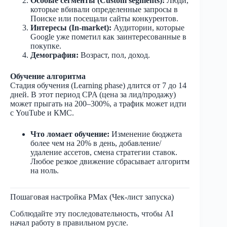
Особые сегменты (Custom segments):
Люди,
которые вбивали определенные запросы в
Поиске или посещали сайты конкурентов.
Интересы (In-market):
Аудитории, которые
Google уже пометил как заинтересованные в
покупке.
Демография:
Возраст, пол, доход.
Обучение алгоритма
Стадия обучения (Learning phase) длится от 7 до 14
дней. В этот период CPA (цена за лид/продажу)
может прыгать на 200–300%, а трафик может идти
с YouTube и КМС.
Что ломает обучение:
Изменение бюджета
более чем на 20% в день, добавление/
удаление ассетов, смена стратегии ставок.
Любое резкое движение сбрасывает алгоритм
на ноль.
Пошаговая настройка PMax (Чек-лист запуска)
Соблюдайте эту последовательность, чтобы AI
начал работу в правильном русле.