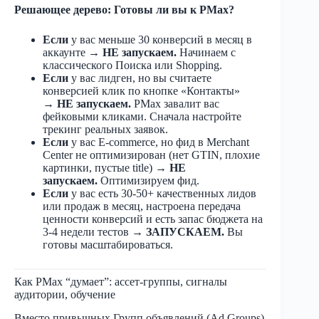
Решающее дерево: Готовы ли вы к PMax?
Если
у вас меньше 30 конверсий в месяц в
аккаунте →
НЕ запускаем.
Начинаем с
классического Поиска или Shopping.
Если
у вас лидген, но вы считаете
конверсией клик по кнопке «Контакты»
→
НЕ запускаем.
PMax завалит вас
фейковыми кликами. Сначала настройте
трекинг реальных заявок.
Если
у вас E-commerce, но фид в Merchant
Center не оптимизирован (нет GTIN, плохие
картинки, пустые title) →
НЕ
запускаем.
Оптимизируем фид.
Если
у вас есть 30-50+ качественных лидов
или продаж в месяц, настроена передача
ценности конверсий и есть запас бюджета на
3-4 недели тестов →
ЗАПУСКАЕМ.
Вы
готовы масштабироваться.
Как PMax “думает”: ассет-группы, сигналы
аудитории, обучение
Вместо привычных Групп объявлений (Ad Groups)