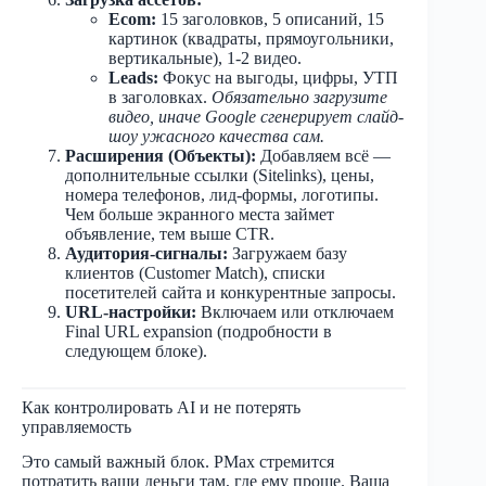
Ecom:
15 заголовков, 5 описаний, 15
картинок (квадраты, прямоугольники,
вертикальные), 1-2 видео.
Leads:
Фокус на выгоды, цифры, УТП
в заголовках.
Обязательно загрузите
видео, иначе Google сгенерирует слайд-
шоу ужасного качества сам.
Расширения (Объекты):
Добавляем всё —
дополнительные ссылки (Sitelinks), цены,
номера телефонов, лид-формы, логотипы.
Чем больше экранного места займет
объявление, тем выше CTR.
Аудитория-сигналы:
Загружаем базу
клиентов (Customer Match), списки
посетителей сайта и конкурентные запросы.
URL-настройки:
Включаем или отключаем
Final URL expansion (подробности в
следующем блоке).
Как контролировать AI и не потерять
управляемость
Это самый важный блок. PMax стремится
потратить ваши деньги там, где ему проще. Ваша