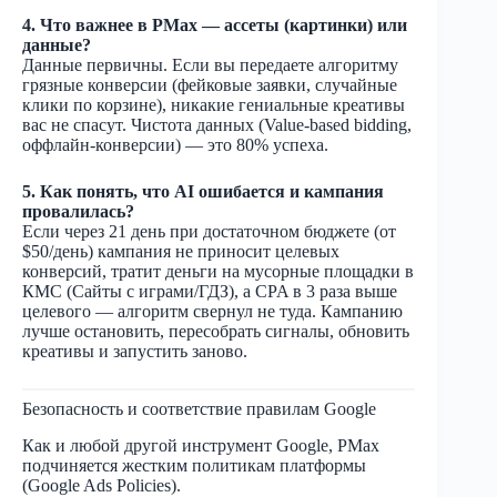
4. Что важнее в PMax — ассеты (картинки) или
данные?
Данные первичны. Если вы передаете алгоритму
грязные конверсии (фейковые заявки, случайные
клики по корзине), никакие гениальные креативы
вас не спасут. Чистота данных (Value-based bidding,
оффлайн-конверсии) — это 80% успеха.
5. Как понять, что AI ошибается и кампания
провалилась?
Если через 21 день при достаточном бюджете (от
$50/день) кампания не приносит целевых
конверсий, тратит деньги на мусорные площадки в
КМС (Сайты с играми/ГДЗ), а CPA в 3 раза выше
целевого — алгоритм свернул не туда. Кампанию
лучше остановить, пересобрать сигналы, обновить
креативы и запустить заново.
Безопасность и соответствие правилам Google
Как и любой другой инструмент Google, PMax
подчиняется жестким политикам платформы
(Google Ads Policies).