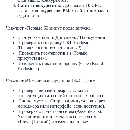
слов ваших конкурентов.
Сайты конкурентов:
Добавьте 5-10 URL
главных конкурентов. PMax найдет похожую
аудиторию.
Чек-лист «Первые 60 минут после запуска»
Статус кампании: Допущено / На обучении.
Проверить настройку URL Exclusions
(Исключены ли тех. страницы?).
Проверить гео-таргетинг («Только
присутствие»).
Исключить показы по бренду (через Brand
Exclusions).
Чек-лист «Что оптимизируем на 14–21 день»
Проверка вкладки Insights: Анализ
конвертящих категорий поисковых запросов.
Чистка мусора: Отправка минус-слов через
менеджера (или интерфейс, если доступно).
Проверка отчета по ассетам (Asset details):
Удаление картинок/текстов со статусом
«Low» (Низкий) и замена на новые.