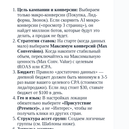
Цель кампании и конверсии:
Выбираем
только макро-конверсии (Покупка, Лид-
форма, Звонок). Если скормить AI микро-
конверсии («просмотр 3 страниц»), он
найдет миллион ботов, которые будут это
делать, а продаж не будет.
Стратегия ставок:
На старте (когда данных
мало) выбираем
Максимум конверсий (Max
Conversions)
. Когда накопите стабильный
объем, переключайтесь на Максимальную
ценность (Max Conv. Value) с целевым
tROAS или tCPA.
Бюджет:
Правило «достаточно данных» —
дневной бюджет должен быть минимум в 3-5
раз выше вашего целевого CPA (стоимости
лида/продажи). Если лид стоит $30, ставьте
бюджет от $100 в день.
Гео и язык:
В настройках локации
обязательно выберите
«Присутствие
(Presence)»
, а не «Интерес», чтобы не
получать клики из других стран.
Структура ассет-групп:
Создаем логичные
группы (см. Шаблоны ниже).
Загрузка ассетов: