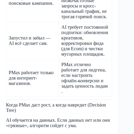
низкочастотные
поисковые кампании.
запросы и кросс-
канальный трафик, не
трогая горячий поиск.
AI требует постоянной
подпитки: обновления
Запустил и забыл —
креативов,
AI всё сделает сам.
корректировки фида
(для Ecom) и чистки
мусорных площадок.
PMax отлично
работает для лидгена,
PMax работает только
если настроить
для интернет-
офлайн-конверсии и
магазинов.
задать ценность лидам
.
Когда PMax даст рост, а когда навредит (Decision
Tree)
AI обучается на данных. Если данных нет или они
«грязные», алгоритм сойдет с ума.