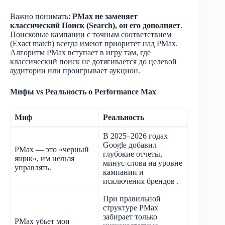
Важно понимать:
PMax не заменяет
классический Поиск (Search), он его дополняет
.
Поисковые кампании с точным соответствием
(Exact match) всегда имеют приоритет над PMax.
Алгоритм PMax вступает в игру там, где
классический поиск не дотягивается до целевой
аудитории или проигрывает аукцион.
Мифы vs Реальность о Performance Max
Миф
Реальность
В 2025–2026 годах
Google добавил
PMax — это «черный
глубокие отчеты,
ящик», им нельзя
минус-слова на уровне
управлять.
кампании и
исключения брендов
​.
При правильной
структуре PMax
забирает только
PMax убьет мои