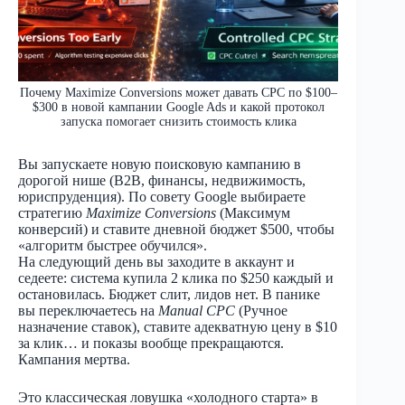
Почему Maximize Conversions может давать CPC по $100–
$300 в новой кампании Google Ads и какой протокол
запуска помогает снизить стоимость клика
Вы запускаете новую поисковую кампанию в
дорогой нише (B2B, финансы, недвижимость,
юриспруденция). По совету Google выбираете
стратегию
Maximize Conversions
(Максимум
конверсий) и ставите дневной бюджет $500, чтобы
«алгоритм быстрее обучился».
На следующий день вы заходите в аккаунт и
седеете: система купила 2 клика по $250 каждый и
остановилась. Бюджет слит, лидов нет. В панике
вы переключаетесь на
Manual CPC
(Ручное
назначение ставок), ставите адекватную цену в $10
за клик… и показы вообще прекращаются.
Кампания мертва.
Это классическая ловушка «холодного старта» в