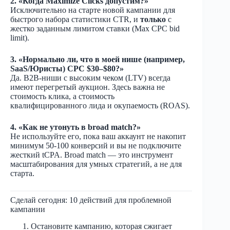
2. «Когда Maximize Clicks допустим?»
Исключительно на старте новой кампании для
быстрого набора статистики CTR, и
только
с
жестко заданным лимитом ставки (Max CPC bid
limit).
3. «Нормально ли, что в моей нише (например,
SaaS/Юристы) CPC $30–$80?»
Да. B2B-ниши с высоким чеком (LTV) всегда
имеют перегретый аукцион. Здесь важна не
стоимость клика, а стоимость
квалифицированного лида и окупаемость (ROAS).​
4. «Как не утонуть в broad match?»
Не используйте его, пока ваш аккаунт не накопит
минимум 50-100 конверсий и вы не подключите
жесткий tCPA. Broad match — это инструмент
масштабирования для умных стратегий, а не для
старта.
Сделай сегодня: 10 действий для проблемной
кампании
Остановите кампанию, которая сжигает