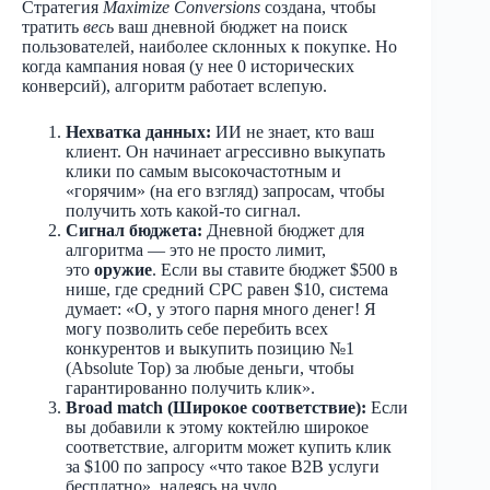
Стратегия
Maximize Conversions
создана, чтобы
тратить
весь
ваш дневной бюджет на поиск
пользователей, наиболее склонных к покупке. Но
когда кампания новая (у нее 0 исторических
конверсий), алгоритм работает вслепую.
Нехватка данных:
ИИ не знает, кто ваш
клиент. Он начинает агрессивно выкупать
клики по самым высокочастотным и
«горячим» (на его взгляд) запросам, чтобы
получить хоть какой-то сигнал.
Сигнал бюджета:
Дневной бюджет для
алгоритма — это не просто лимит,
это
оружие
. Если вы ставите бюджет $500 в
нише, где средний CPC равен $10, система
думает: «О, у этого парня много денег! Я
могу позволить себе перебить всех
конкурентов и выкупить позицию №1
(Absolute Top) за любые деньги, чтобы
гарантированно получить клик».​
Broad match (Широкое соответствие):
Если
вы добавили к этому коктейлю широкое
соответствие, алгоритм может купить клик
за $100 по запросу «что такое B2B услуги
бесплатно», надеясь на чудо.