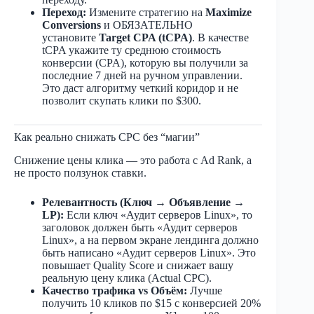
Переход:
Измените стратегию на
Maximize
Conversions
и ОБЯЗАТЕЛЬНО
установите
Target CPA (tCPA)
. В качестве
tCPA укажите ту среднюю стоимость
конверсии (CPA), которую вы получили за
последние 7 дней на ручном управлении.
Это даст алгоритму четкий коридор и не
позволит скупать клики по $300.​
Как реально снижать CPC без “магии”
Снижение цены клика — это работа с Ad Rank, а
не просто ползунок ставки.
Релевантность (Ключ → Объявление →
LP):
Если ключ «Аудит серверов Linux», то
заголовок должен быть «Аудит серверов
Linux», а на первом экране лендинга должно
быть написано «Аудит серверов Linux». Это
повышает Quality Score и снижает вашу
реальную цену клика (Actual CPC).
Качество трафика vs Объём:
Лучше
получить 10 кликов по $15 с конверсией 20%