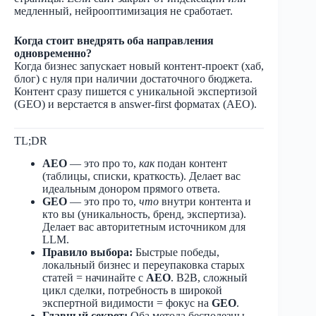
медленный, нейрооптимизация не сработает.
Когда стоит внедрять оба направления
одновременно?
Когда бизнес запускает новый контент-проект (хаб,
блог) с нуля при наличии достаточного бюджета.
Контент сразу пишется с уникальной экспертизой
(GEO) и верстается в answer-first форматах (AEO).
TL;DR
AEO
— это про то,
как
подан контент
(таблицы, списки, краткость). Делает вас
идеальным донором прямого ответа.
GEO
— это про то,
что
внутри контента и
кто вы (уникальность, бренд, экспертиза).
Делает вас авторитетным источником для
LLM.
Правило выбора:
Быстрые победы,
локальный бизнес и переупаковка старых
статей = начинайте с
AEO
. B2B, сложный
цикл сделки, потребность в широкой
экспертной видимости = фокус на
GEO
.
Главный секрет:
Оба метода бесполезны,