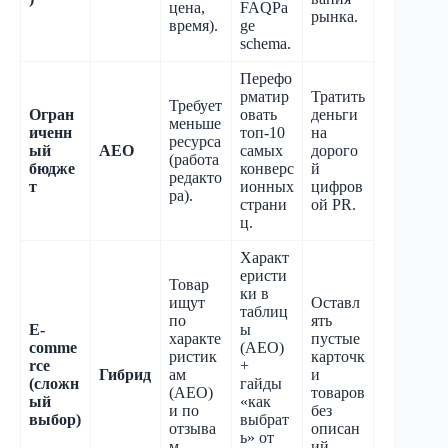
цена,
FAQPa
рынка.
время).
ge
schema.
Перефо
рматир
Тратить
Требует
Огран
овать
деньги
меньше
иченн
топ-10
на
ресурса
ый
AEO
самых
дорого
(работа
бюдже
конверс
й
редакто
т
ионных
цифров
ра).
страни
ой PR.
ц.
Характ
еристи
Товар
ки в
ищут
Оставл
таблиц
по
ять
E-
ы
характе
пустые
comme
(AEO)
ристик
карточк
rce
+
Гибрид
ам
и
(сложн
гайды
(AEO)
товаров
ый
«как
и по
без
выбор)
выбрат
отзыва
описан
ь» от
м
ий.