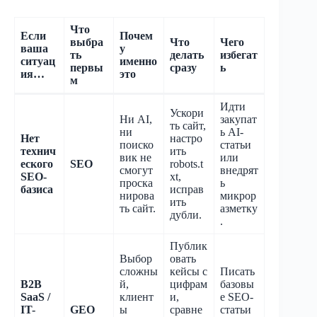
Что
Если
Почем
выбра
Что
Чего
ваша
у
ть
делать
избегат
ситуац
именно
первы
сразу
ь
ия…
это
м
Идти
Ускори
Ни AI,
закупат
ть сайт,
ни
ь AI-
Нет
настро
поиско
статьи
технич
ить
вик не
или
еского
SEO
robots.t
смогут
внедрят
SEO-
xt,
проска
ь
базиса
исправ
нирова
микрор
ить
ть сайт.
азметку
дубли.
.
Публик
Выбор
овать
сложны
кейсы с
Писать
B2B
й,
цифрам
базовы
SaaS /
клиент
и,
е SEO-
IT-
GEO
ы
сравне
статьи