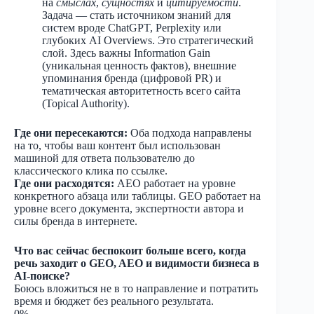
на
смыслах
,
сущностях
и
цитируемости
.
Задача — стать источником знаний для
систем вроде ChatGPT, Perplexity или
глубоких AI Overviews. Это стратегический
слой. Здесь важны Information Gain
(уникальная ценность фактов), внешние
упоминания бренда (цифровой PR) и
тематическая авторитетность всего сайта
(Topical Authority).
Где они пересекаются:
Оба подхода направлены
на то, чтобы ваш контент был использован
машиной для ответа пользователю до
классического клика по ссылке.
Где они расходятся:
AEO работает на уровне
конкретного абзаца или таблицы. GEO работает на
уровне всего документа, экспертности автора и
силы бренда в интернете.
Что вас сейчас беспокоит больше всего, когда
речь заходит о GEO, AEO и видимости бизнеса в
AI-поиске?
Боюсь вложиться не в то направление и потратить
время и бюджет без реального результата.
0%