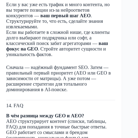
Если у вас уже есть трафик и много контента, но
вы теряете позиции из-за нейроответов
конкурентов —
ваш первый шаг AEO
.
Структурируйте то, что есть, сделайте знания
извлекаемыми.
Если вы работаете в сложной нише, где клиенты
долго выбирают подрядчика или софт, а
классический поиск забит агрегаторами —
ваш
фокус на GEO
. Стройте авторитет сущности и
уникальность фактов.
Сначала — надёжный фундамент SEO. Затем —
правильный первый приоритет (AEO или GEO в
зависимости от матрицы). А уже потом —
расширение стратегии для тотального
доминирования в AI-поиске.
14. FAQ
В чём разница между GEO и AEO?
AEO структурирует контент (списки, таблицы,
FAQ) для попадания в точные быстрые ответы.
GEO работает со смыслами и брендом
(экспертность, уникальные факты) для