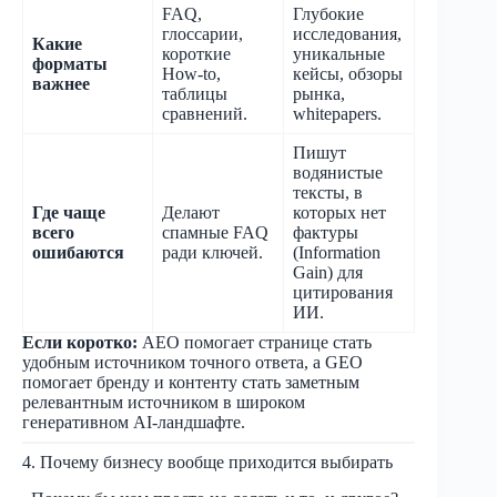
FAQ,
Глубокие
глоссарии,
исследования,
Какие
короткие
уникальные
форматы
How-to,
кейсы, обзоры
важнее
таблицы
рынка,
сравнений.
whitepapers.
Пишут
водянистые
тексты, в
Где чаще
Делают
которых нет
всего
спамные FAQ
фактуры
ошибаются
ради ключей.
(Information
Gain) для
цитирования
ИИ.
Если коротко:
AEO помогает странице стать
удобным источником точного ответа, а GEO
помогает бренду и контенту стать заметным
релевантным источником в широком
генеративном AI-ландшафте.
4. Почему бизнесу вообще приходится выбирать