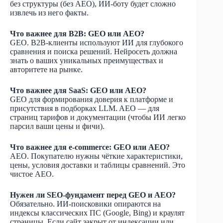
без структуры (без AEO), ИИ-боту будет сложно
извлечь из него факты.
Что важнее для B2B: GEO или AEO?
GEO. B2B-клиенты используют ИИ для глубокого
сравнения и поиска решений. Нейросеть должна
знать о ваших уникальных преимуществах и
авторитете на рынке.
Что важнее для SaaS: GEO или AEO?
GEO для формирования доверия к платформе и
присутствия в подборках LLM. AEO — для
страниц тарифов и документации (чтобы ИИ легко
парсил ваши цены и фичи).
Что важнее для e-commerce: GEO или AEO?
AEO. Покупателю нужны чёткие характеристики,
цены, условия доставки и таблицы сравнений. Это
чистое AEO.
Нужен ли SEO-фундамент перед GEO и AEO?
Обязательно. ИИ-поисковики опираются на
индексы классических ПС (Google, Bing) и краулят
страницы. Если сайт закрыт от индексации или