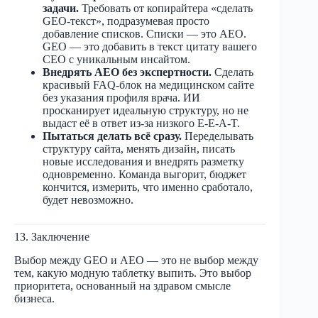
задачи.
Требовать от копирайтера «сделать
GEO-текст», подразумевая просто
добавление списков. Списки — это AEO.
GEO — это добавить в текст цитату вашего
CEO с уникальным инсайтом.
Внедрять AEO без экспертности.
Сделать
красивый FAQ-блок на медицинском сайте
без указания профиля врача. ИИ
просканирует идеальную структуру, но не
выдаст её в ответ из-за низкого E-E-A-T.
Пытаться делать всё сразу.
Переделывать
структуру сайта, менять дизайн, писать
новые исследования и внедрять разметку
одновременно. Команда выгорит, бюджет
кончится, измерить, что именно сработало,
будет невозможно.
13. Заключение
Выбор между GEO и AEO — это не выбор между
тем, какую модную таблетку выпить. Это выбор
приоритета, основанный на здравом смысле
бизнеса.