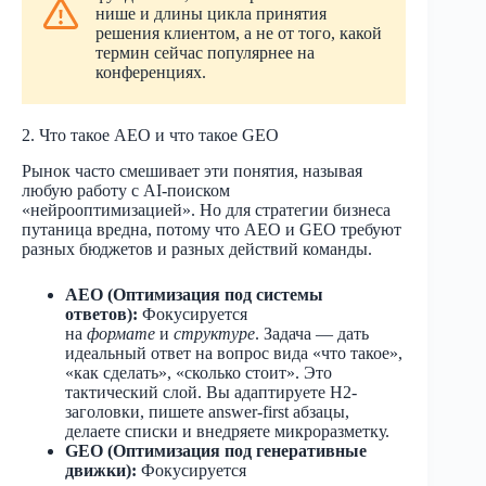
нише и длины цикла принятия
решения клиентом, а не от того, какой
термин сейчас популярнее на
конференциях.
2. Что такое AEO и что такое GEO
Рынок часто смешивает эти понятия, называя
любую работу с AI-поиском
«нейрооптимизацией». Но для стратегии бизнеса
путаница вредна, потому что AEO и GEO требуют
разных бюджетов и разных действий команды.
AEO (Оптимизация под системы
ответов):
Фокусируется
на
формате
и
структуре
. Задача — дать
идеальный ответ на вопрос вида «что такое»,
«как сделать», «сколько стоит». Это
тактический слой. Вы адаптируете H2-
заголовки, пишете answer-first абзацы,
делаете списки и внедряете микроразметку.
GEO (Оптимизация под генеративные
движки):
Фокусируется