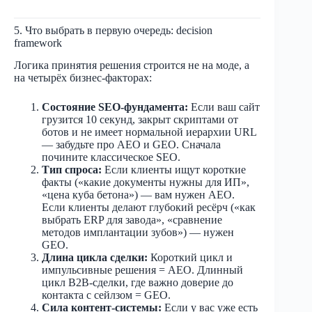
5. Что выбрать в первую очередь: decision
framework
Логика принятия решения строится не на моде, а
на четырёх бизнес-факторах:
Состояние SEO-фундамента:
Если ваш сайт
грузится 10 секунд, закрыт скриптами от
ботов и не имеет нормальной иерархии URL
— забудьте про AEO и GEO. Сначала
почините классическое SEO.
Тип спроса:
Если клиенты ищут короткие
факты («какие документы нужны для ИП»,
«цена куба бетона») — вам нужен AEO.
Если клиенты делают глубокий ресёрч («как
выбрать ERP для завода», «сравнение
методов имплантации зубов») — нужен
GEO.
Длина цикла сделки:
Короткий цикл и
импульсивные решения = AEO. Длинный
цикл B2B-сделки, где важно доверие до
контакта с сейлзом = GEO.
Сила контент-системы:
Если у вас уже есть