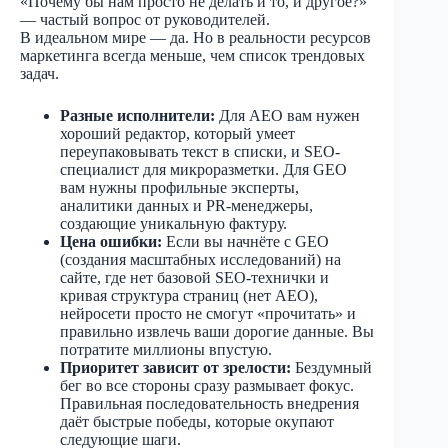
«Почему бы нам просто не делать и то, и другое?»
— частый вопрос от руководителей.
В идеальном мире — да. Но в реальности ресурсов
маркетинга всегда меньше, чем список трендовых
задач.
Разные исполнители:
Для AEO вам нужен
хороший редактор, который умеет
переупаковывать текст в списки, и SEO-
специалист для микроразметки. Для GEO
вам нужны профильные эксперты,
аналитики данных и PR-менеджеры,
создающие уникальную фактуру.
Цена ошибки:
Если вы начнёте с GEO
(создания масштабных исследований) на
сайте, где нет базовой SEO-технички и
кривая структура страниц (нет AEO),
нейросети просто не смогут «прочитать» и
правильно извлечь ваши дорогие данные. Вы
потратите миллионы впустую.
Приоритет зависит от зрелости:
Бездумный
бег во все стороны сразу размывает фокус.
Правильная последовательность внедрения
даёт быстрые победы, которые окупают
следующие шаги.