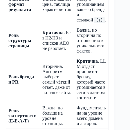
формат
цена, таблица
упоминанием
результата
характеристик
вашего бренда
.
и
ссылкой
.
[1]
Важна, но
Критична.
Бе
Роль
вторична по
з H2/H3 и
структуры
отношению к
списков AEO
страницы
уникальности
не работает.
фактов.
Критична.
LL
Вторична.
M отдаст
Алгоритм
приоритет
Роль бренда
выберет
бренду,
и PR
самый чёткий
который часто
ответ, даже от
упоминается в
no-name сайта.
сети в данном
контексте.
Важна, но
Фундаменталь
Роль
больше на
на на уровне
экспертности
уровне
всего домена
(E-E-A-T)
страницы.
и авторов.