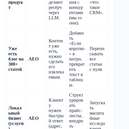
продук
делают
ния с
«что
т
ресёрч
конкур
такое
через
ентами
CRM».
LLM.
(мы vs
они).
Добави
ть
Контен
«Если
т уже
Уже
коротко
Перепи
есть,
есть
» в
сывать
нужно
блог на
AEO
интро,
все
сделать
300+
преврат
статьи
его
статей
ить
с нуля.
извлека
текст в
емым.
таблиц
ы.
Структ
Клиент
уриров
Запуска
у
ать
Локал
ть
нужен
прайс-
ьный
масшта
быстры
листы,
бизнес
AEO
бные
й ответ
внедри
(услуги
исследо
(адрес,
ть
)
вания