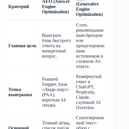
AEO (Answer
(Generative
Критерий
Engine
Engine
Optimization)
Optimization)
Стать
рекомендован
Выиграть
ным брендом
блок быстрого
или
Главная цель
ответа на
процитирован
конкретный
ным
вопрос.
источником в
сложном AI-
ответе.
Развёрнутый
Featured
ответ в
Snippet, блок
ChatGPT,
Точка
«Люди ищут»
Perplexity,
выигрыша
(PAA),
Claude,
короткая AI-
глубокий AI
сводка.
Overview.
Синтезирован
Точный абзац,
ный текст-
Основной
список шагов,
обзор с